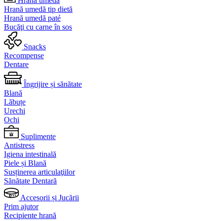
Hrană umedă
Hrană umedă tip dietă
Hrană umedă paté
Bucăţi cu carne în sos
Snacks
Recompense
Dentare
Îngrijire și sănătate
Blană
Lăbuțe
Urechi
Ochi
Suplimente
Antistress
Igiena intestinală
Piele și Blană
Susținerea articulaţiilor
Sănătate Dentară
Accesorii și Jucării
Prim ajutor
Recipiente hrană