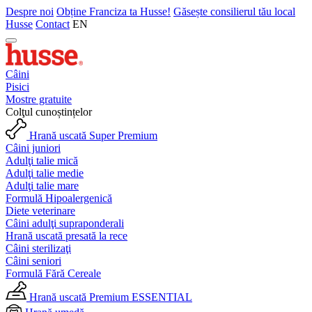
Despre noi
Obține Franciza ta Husse!
Găsește consilierul tău local
Husse
Contact
EN
Câini
Pisici
Mostre gratuite
Colţul cunoștințelor
Hrană uscată Super Premium
Câini juniori
Adulţi talie mică
Adulţi talie medie
Adulţi talie mare
Formulă Hipoalergenică
Diete veterinare
Câini adulţi supraponderali
Hrană uscată presată la rece
Câini sterilizaţi
Câini seniori
Formulă Fără Cereale
Hrană uscată Premium ESSENTIAL