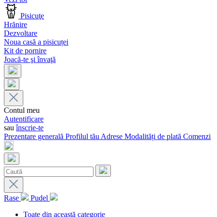
Pisicuţe
Hrănire
Dezvoltare
Noua casă a pisicuței
Kit de pornire
Joacă-te şi învaţă
Contul meu
Autentificare
sau
înscrie-te
Prezentare generală
Profilul tău
Adrese
Modalități de plată
Comenzi
Rase
Pudel
Toate din această categorie