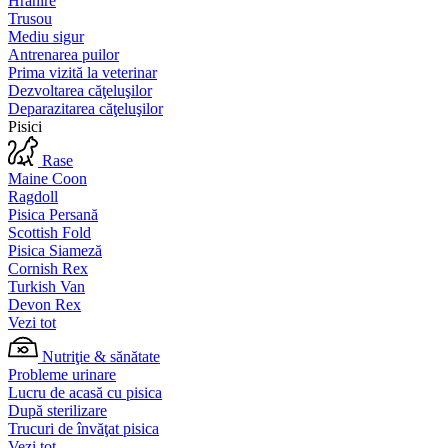
Hrănire
Trusou
Mediu sigur
Antrenarea puilor
Prima vizită la veterinar
Dezvoltarea căţeluşilor
Deparazitarea căţeluşilor
Pisici
Rase
Maine Coon
Ragdoll
Pisica Persană
Scottish Fold
Pisica Siameză
Cornish Rex
Turkish Van
Devon Rex
Vezi tot
Nutriţie & sănătate
Probleme urinare
Lucru de acasă cu pisica
După sterilizare
Trucuri de învăţat pisica
Vezi tot