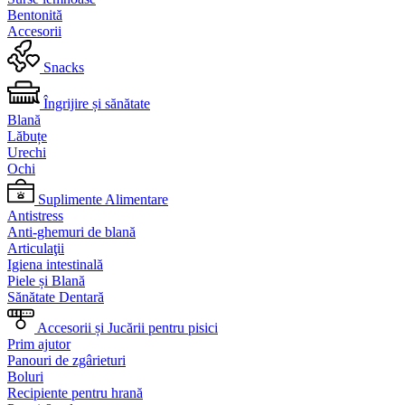
Bentonită
Accesorii
Snacks
Îngrijire și sănătate
Blană
Lăbuțe
Urechi
Ochi
Suplimente Alimentare
Antistress
Anti-ghemuri de blană
Articulaţii
Igiena intestinală
Piele și Blană
Sănătate Dentară
Accesorii și Jucării pentru pisici
Prim ajutor
Panouri de zgârieturi
Boluri
Recipiente pentru hrană