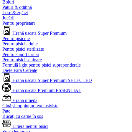
Boluri
Paturi & odihnă
Lese & zgărzi
Jucării
Pentru proprietari
Hrană uscată Super Premium
Pentru pisicuţe
Pentru pisici adulte
Pentru pisici sterilizate
Pentru suport urinar
Pentru pisici senioare
Formulă light pentru pisici supraponderale
Diete Fără Cereale
Hrană uscată Super Premium SELECTED
Hrană uscată Premium ESSENTIAL
Hrană umedă
Cină şi toppinguri exclusiviste
Pate
Bucăţi cu carne în sos
Litieră pentru pisici
Surse lemnoase