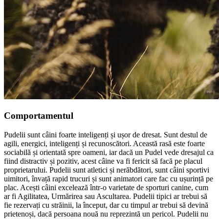
Comportamentul
Pudelii sunt câini foarte inteligenți și ușor de dresat. Sunt destul de
agili, energici, inteligenți și recunoscători. Această rasă este foarte
sociabilă și orientată spre oameni, iar dacă un Pudel vede dresajul ca
fiind distractiv și pozitiv, acest câine va fi fericit să facă pe placul
proprietarului. Pudelii sunt atletici și nerăbdători, sunt câini sportivi
uimitori, învață rapid trucuri și sunt animatori care fac cu ușurință pe
plac. Acești câini excelează într-o varietate de sporturi canine, cum
ar fi Agilitatea, Urmărirea sau Ascultarea. Pudelii tipici ar trebui să
fie rezervați cu străinii, la început, dar cu timpul ar trebui să devină
prietenoși, dacă persoana nouă nu reprezintă un pericol. Pudelii nu