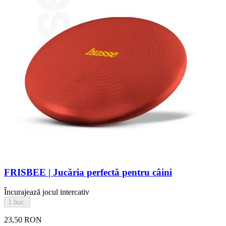
FRISBEE | Jucăria perfectă pentru câini
Încurajează jocul intercativ
1 buc.
23,50 RON