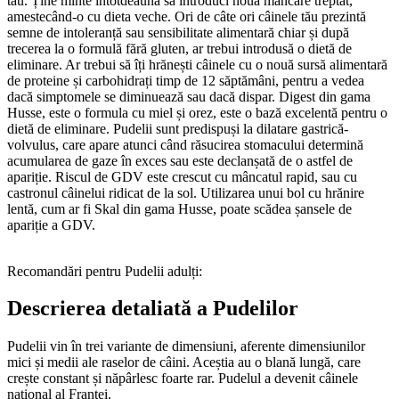
tău. Ține minte întotdeauna să introduci noua mâncare treptat,
amestecând-o cu dieta veche. Ori de câte ori câinele tău prezintă
semne de intoleranță sau sensibilitate alimentară chiar și după
trecerea la o formulă fără gluten, ar trebui introdusă o dietă de
eliminare. Ar trebui să îți hrănești câinele cu o nouă sursă alimentară
de proteine și carbohidrați timp de 12 săptămâni, pentru a vedea
dacă simptomele se diminuează sau dacă dispar. Digest din gama
Husse, este o formula cu miel și orez, este o bază excelentă pentru o
dietă de eliminare. Pudelii sunt predispuși la dilatare gastrică-
volvulus, care apare atunci când răsucirea stomacului determină
acumularea de gaze în exces sau este declanșată de o astfel de
apariție. Riscul de GDV este crescut cu mâncatul rapid, sau cu
castronul câinelui ridicat de la sol. Utilizarea unui bol cu hrănire
lentă, cum ar fi Skal din gama Husse, poate scădea șansele de
apariție a GDV.
Recomandări pentru Pudelii adulți:
Descrierea detaliată a Pudelilor
Pudelii vin în trei variante de dimensiuni, aferente dimensiunilor
mici și medii ale raselor de câini. Aceștia au o blană lungă, care
crește constant și năpârlesc foarte rar. Pudelul a devenit câinele
național al Franței.