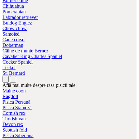
Border collie
Chihuahua
Pomeranian
Labrador retriever
Buldog Englez
Chow chow
Samoied
Cane corso
Doberman
Câine de munte Bernez
Cavalier King Charles Spaniel
Cocker Spaniel
Teckel
St. Bernard
Află mai multe despre rasa pisicii tale:
Maine coon
Ragdoll
Pisica Persană
Pisica Siameză
Cornish rex
Turkish van
Devon rex
Scottish fold
Pisica Siberiană