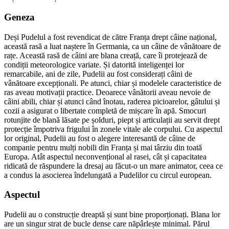
Geneza
Deși Pudelul a fost revendicat de către Franța drept câine național,
această rasă a luat naștere în Germania, ca un câine de vânătoare de
rațe. Această rasă de câini are blana creață, care îi protejează de
condiții meteorologice variate. Și datorită inteligenței lor
remarcabile, ani de zile, Pudelii au fost considerați câini de
vânătoare excepționali. Pe atunci, chiar și modelele caracteristice de
ras aveau motivații practice. Deoarece vânătorii aveau nevoie de
câini abili, chiar și atunci când înotau, raderea picioarelor, gâtului și
cozii a asigurat o libertate completă de mișcare în apă. Smocuri
rotunjite de blană lăsate pe șolduri, piept și articulații au servit drept
protecție împotriva frigului în zonele vitale ale corpului. Cu aspectul
lor original, Pudelii au fost o alegere interesantă de câine de
companie pentru mulți nobili din Franța și mai târziu din toată
Europa. Atât aspectul neconvențional al rasei, cât și capacitatea
ridicată de răspundere la dresaj au făcut-o un mare animator, ceea ce
a condus la asocierea îndelungată a Pudelilor cu circul european.
Aspectul
Pudelii au o construcție dreaptă și sunt bine proporționați. Blana lor
are un singur strat de bucle dense care năpârlește minimal. Părul