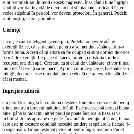
sunt teritoriali sau în mod deosebit agresivi, însă câinii bine îngrijiți
si iubiți vor da dovadă de devotament și loialitate – oricând își vor
vedea stăpânul în pericol, vor deveni protectori. În general, Pudelii
sunt liniștiți, calmi și iubitori.
Cerințe
Ca niște câini inteligenți și energici, Pudelii au nevoie atât de
exerciții fizice, cât și mentale, pentru a se menține sănătoși, într-o
formă bună. Acești câini adoră să fie ocupați și sunt dornici de orice
formă de exerciții. Le place în special înotul, cu istoria lor de a
recupera rațe din apă. Crescuți ca și câini de vânătoare, ei vor fi mai
mult decât fericiți să se joace „Aport” cu orice jucărie, bastoane sau
mingii, deoarece este o modalitate excelentă de a-i exercita atât fizic,
cât și mental.
Îngrijire zilnică
Cu părul lor lung și în continuă creștere, Pudelii au nevoie de periaj
zilnic pentru a preveni mătuirea blănii. Este necesar să periezi blana
bine, până la rădăcini, altfel părul se poate încurca la bază și va
trebui să fie ras aproape de piele. În afară de periajul obișnuit, blana
care este în creștere continuă necesită tundere și spălare la fiecare 4-
6 săptămâni. Timpul estimat petrecut pentru îngrijirea unui Pudel