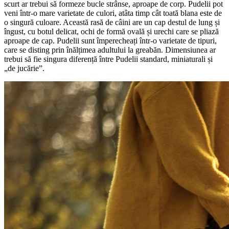
scurt ar trebui să formeze bucle strânse, aproape de corp. Pudelii pot
veni într-o mare varietate de culori, atâta timp cât toată blana este de
o singură culoare. Această rasă de câini are un cap destul de lung și
îngust, cu botul delicat, ochi de formă ovală și urechi care se pliază
aproape de cap. Pudelii sunt împerecheați într-o varietate de tipuri,
care se disting prin înălțimea adultului la greabăn. Dimensiunea ar
trebui să fie singura diferență între Pudelii standard, miniaturali și
„de jucărie”.