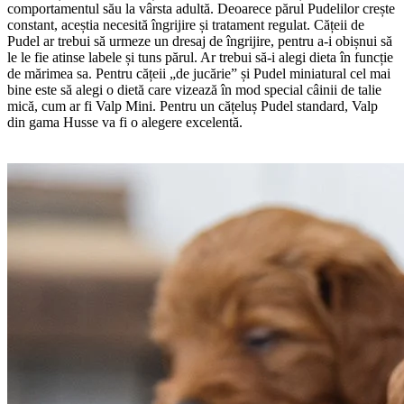
comportamentul său la vârsta adultă. Deoarece părul Pudelilor crește
constant, aceștia necesită îngrijire și tratament regulat. Cățeii de
Pudel ar trebui să urmeze un dresaj de îngrijire, pentru a-i obișnui să
le le fie atinse labele și tuns părul. Ar trebui să-i alegi dieta în funcție
de mărimea sa. Pentru cățeii „de jucărie” și Pudel miniatural cel mai
bine este să alegi o dietă care vizează în mod special câinii de talie
mică, cum ar fi Valp Mini. Pentru un cățeluș Pudel standard, Valp
din gama Husse va fi o alegere excelentă.