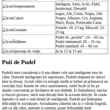
Inteligent, Alert, Activ, Fidel,
Temperament:
Instinctual, Dresabil
negru, Alb, Crem, Negru, Alb-
Culori:
Negru, Albastru, Gri, Argintiu,
Maro, Roșu, Portocaliu-Caisa
Femele: 18–23 kg, Masculi: 23–
Greutate:
25 kg
Pudel de „jucărie”: 24 – 28 cm,
Înălțime:
Pudel miniatural: 28 – 35 cm,
Pudel standard: 45 – 60 cm
Speranța de viață:
de la 12 la 15 ani
Puii de Pudel
Pudelii sunt considerați a fi una dintre cele mai inteligente rase de
câini. Datorită inteligenței lor superioare, Pudelii răspund de obicei
bine la dresaj. Acești câini cu energie multă ar trebui să primească un
exercițiu fizic înainte de orice antrenament, astfel încât să fie pe
deplin concentrați pe învățarea de noi abilități. Ei îndeplinesc sarcini
și trucuri grozave, dacă sunt dresați bine în această direcție. În ciuda
faptului că sunt o rasă destul de inteligentă, Pudelii pot întâmpina
dificultăți în socializare. Socializarea câinelui tău la o vârstă fragedă,
atât cu alți câini, animale și oameni, poate îmbunătăți mult