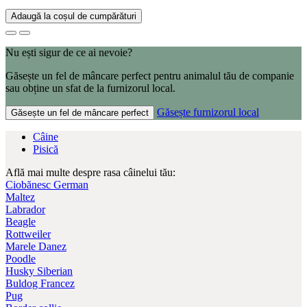
Adaugă la coșul de cumpărături
Nu ești sigur de ce ai nevoie?
Găsește un fel de mâncare perfect pentru animalul tău de companie
sau obține un sfat de la furnizorul local.
Găsește furnizorul local
Găsește un fel de mâncare perfect
Câine
Pisică
Află mai multe despre rasa câinelui tău:
Ciobănesc German
Maltez
Labrador
Beagle
Rottweiler
Marele Danez
Poodle
Husky Siberian
Buldog Francez
Pug