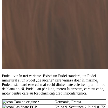
Pudelii vin în trei variante. Există un Pudel standard, un Pudel
miniatural și un Pudel „de jucărie” care variază doar în mărime.
Pudelul standard este cel mai vechi dintre toate cele trei tipuri. În loc
de blana tipică, Pudelii au păr lung, mereu în creștere, care nu cade,
motiv pentru care au fost clasificați drept hipoalergenici.
Țara de origine :
Germania, Franța
Clasificare FCI:
Grupa 9, Secțiunea 2 Pudel #172