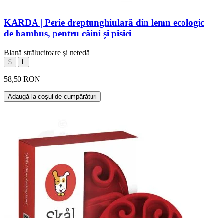
KARDA | Perie dreptunghiulară din lemn ecologic
de bambus, pentru câini și pisici
Blană strălucitoare și netedă
S
L
58,50 RON
Adaugă la coșul de cumpărături