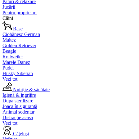
Paturi & relaxare
Jucării
Pentru proprietari
Câini
Rase
Ciobănesc German
Maltez
Golden Retriever
Beagle
Rottweiler
Marele Danez
Pudel
Husky Siberian
Vezi tot
Nutriţie & sănătate
Igienă & îngrijire
Dupa sterilizare
Joaca în siguranță
Animal sedentar
Distracţie acasă
Vezi tot
Căţeluşi