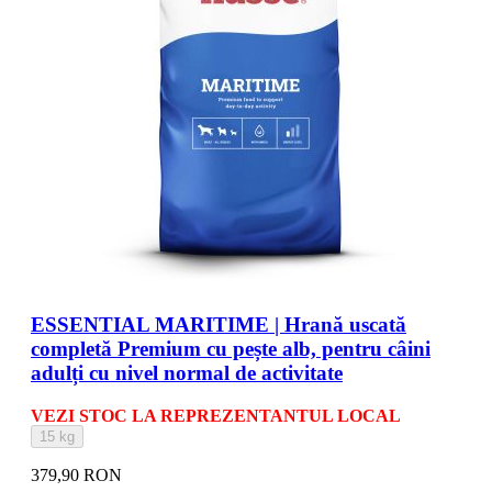
ESSENTIAL MARITIME | Hrană uscată
completă Premium cu pește alb, pentru câini
adulți cu nivel normal de activitate
VEZI STOC LA REPREZENTANTUL LOCAL
15 kg
379,90 RON