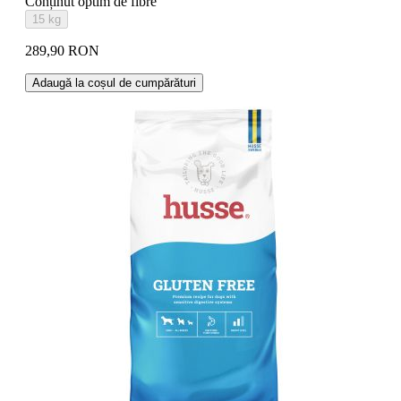
Conținut optim de fibre
15 kg
289,90 RON
Adaugă la coșul de cumpărături