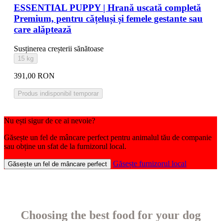
ESSENTIAL PUPPY | Hrană uscată completă
Premium, pentru cățeluși și femele gestante sau
care alăptează
Susținerea creșterii sănătoase
15 kg
391,00 RON
Produs indisponibil temporar
Nu ești sigur de ce ai nevoie?
Găsește un fel de mâncare perfect pentru animalul tău de companie
sau obține un sfat de la furnizorul local.
Găsește furnizorul local
Găsește un fel de mâncare perfect
Choosing the best food for your dog