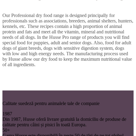
Our Professional dry food range is designed principally for
professionals such as associations, breeders, animal shelters, hunters,
kennels, etc. These recipes contain a high proportion of animal
protein and fats and meet all the vitamin, mineral and nutritional
needs of all dogs. In the Husse Pro range of products you will find
special food for puppies, adult and senior dogs. Also, food for adult
dogs of giant breeds, dogs with sensitive digestion system, dogs
with low and high energy needs. The manufacturing process used
by Husse allow our dry food to keep the maximum nutritional value
of all ingredients.
Calitate suedeză pentru animalele tale de companie
1987
Din 1987, Husse oferă livrare gratuită la domiciliu de produse de
calitate pentru câini și pisici în toată Europa.
50+
Gama Husse este disponibilă în peste 50 de țări de pe tot globul.