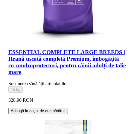
ESSENTIAL COMPLETE LARGE BREEDS |
Hrană uscată completă Premium, îmbogățită
cu condroprotectori, pentru câinii adulți de talie
mare
Susținerea sănătății articulațiilor
15 kg
328,90 RON
Adaugă la coșul de cumpărături