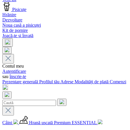
Pisicuţe
Hrănire
Dezvoltare
Noua casă a pisicuței
Kit de pornire
Joacă-te şi învaţă
Contul meu
Autentificare
sau
înscrie-te
Prezentare generală
Profilul tău
Adrese
Modalități de plată
Comenzi
Câini
Hrană uscată Premium ESSENTIAL