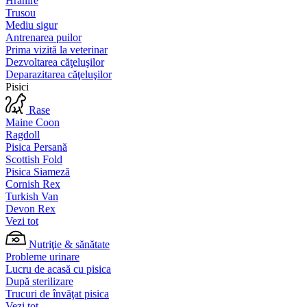
Hrănire
Trusou
Mediu sigur
Antrenarea puilor
Prima vizită la veterinar
Dezvoltarea căţeluşilor
Deparazitarea căţeluşilor
Pisici
Rase
Maine Coon
Ragdoll
Pisica Persană
Scottish Fold
Pisica Siameză
Cornish Rex
Turkish Van
Devon Rex
Vezi tot
Nutriţie & sănătate
Probleme urinare
Lucru de acasă cu pisica
După sterilizare
Trucuri de învăţat pisica
Vezi tot