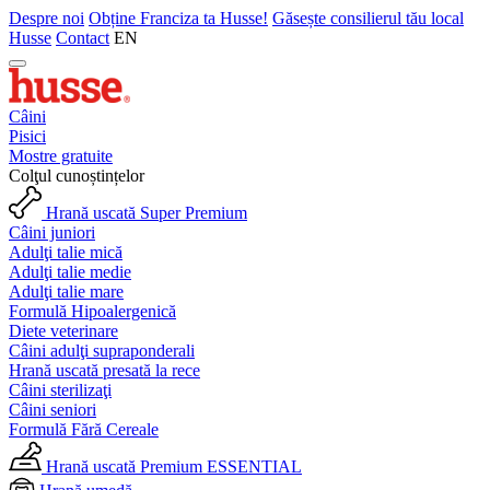
Despre noi
Obține Franciza ta Husse!
Găsește consilierul tău local
Husse
Contact
EN
Câini
Pisici
Mostre gratuite
Colţul cunoștințelor
Hrană uscată Super Premium
Câini juniori
Adulţi talie mică
Adulţi talie medie
Adulţi talie mare
Formulă Hipoalergenică
Diete veterinare
Câini adulţi supraponderali
Hrană uscată presată la rece
Câini sterilizaţi
Câini seniori
Formulă Fără Cereale
Hrană uscată Premium ESSENTIAL