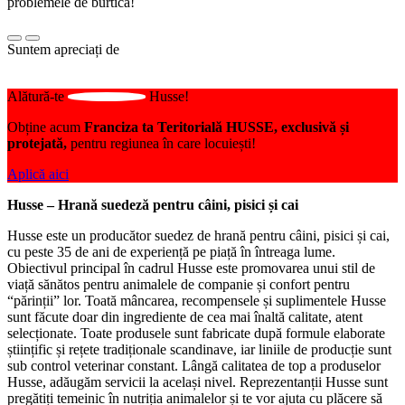
problemele de burtică!
Suntem apreciați de
Alătură-te
Husse!
Obține acum
Franciza ta Teritorială HUSSE, exclusivă și
protejată,
pentru regiunea în care locuiești!
Aplică aici
Husse – Hrană suedeză pentru câini, pisici și cai
Husse este un producător suedez de hrană pentru câini, pisici și cai,
cu peste 35 de ani de experiență pe piață în întreaga lume.
Obiectivul principal în cadrul Husse este promovarea unui stil de
viață sănătos pentru animalele de companie și confort pentru
“părinții” lor. Toată mâncarea, recompensele și suplimentele Husse
sunt făcute doar din ingrediente de cea mai înaltă calitate, atent
selecționate. Toate produsele sunt fabricate după formule elaborate
științific și rețete tradiționale scandinave, iar liniile de producție sunt
sub control veterinar constant. Lângă calitatea de top a produselor
Husse, adăugăm servicii la același nivel. Reprezentanții Husse sunt
pregătiți temeinic în nutriția animalelor și te vor ajuta cu plăcere să