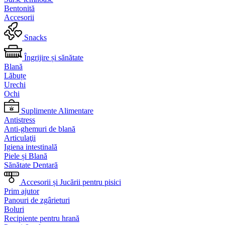
Bentonită
Accesorii
Snacks
Îngrijire și sănătate
Blană
Lăbuțe
Urechi
Ochi
Suplimente Alimentare
Antistress
Anti-ghemuri de blană
Articulaţii
Igiena intestinală
Piele și Blană
Sănătate Dentară
Accesorii și Jucării pentru pisici
Prim ajutor
Panouri de zgârieturi
Boluri
Recipiente pentru hrană