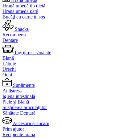
Hrană umedă
Hrană umedă tip dietă
Hrană umedă paté
Bucăţi cu carne în sos
Snacks
Recompense
Dentare
Îngrijire și sănătate
Blană
Lăbuțe
Urechi
Ochi
Suplimente
Antistress
Igiena intestinală
Piele și Blană
Susținerea articulaţiilor
Sănătate Dentară
Accesorii și Jucării
Prim ajutor
Recipiente hrană