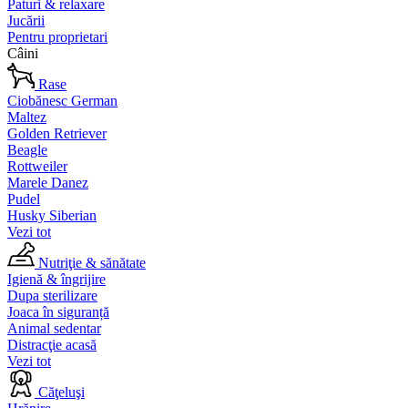
Paturi & relaxare
Jucării
Pentru proprietari
Câini
Rase
Ciobănesc German
Maltez
Golden Retriever
Beagle
Rottweiler
Marele Danez
Pudel
Husky Siberian
Vezi tot
Nutriţie & sănătate
Igienă & îngrijire
Dupa sterilizare
Joaca în siguranță
Animal sedentar
Distracţie acasă
Vezi tot
Căţeluşi