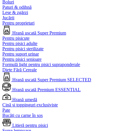
Boluri
Paturi & odihnă
Lese & zgărzi
Jucării
Pentru proprietari
Hrană uscată Super Premium
Pentru pisicuţe
Pentru pisici adulte
Pentru pisici sterilizate
Pentru suport urinar
Pentru pisici senioare
Formulă light pentru pisici supraponderale
Diete Fără Cereale
Hrană uscată Super Premium SELECTED
Hrană uscată Premium ESSENTIAL
Hrană umedă
Cină şi toppinguri exclusiviste
Pate
Bucăţi cu carne în sos
Litieră pentru pisici
Surse lemnoase