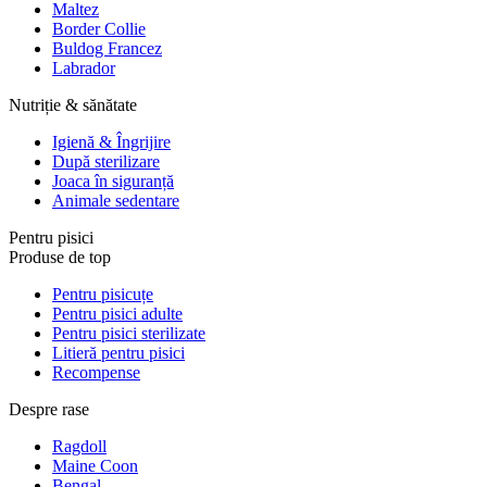
Maltez
Border Collie
Buldog Francez
Labrador
Nutriție & sănătate
Igienă & Îngrijire
După sterilizare
Joaca în siguranță
Animale sedentare
Pentru pisici
Produse de top
Pentru pisicuțe
Pentru pisici adulte
Pentru pisici sterilizate
Litieră pentru pisici
Recompense
Despre rase
Ragdoll
Maine Coon
Bengal