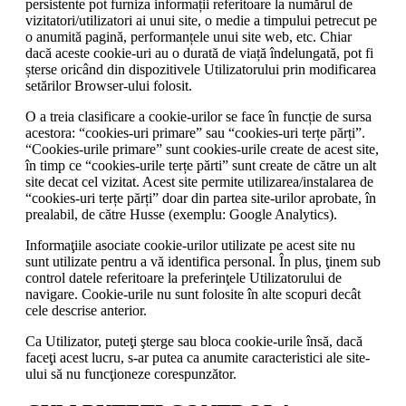
persistente pot furniza informații referitoare la numărul de
vizitatori/utilizatori ai unui site, o medie a timpului petrecut pe
o anumită pagină, performanțele unui site web, etc. Chiar
dacă aceste cookie-uri au o durată de viață îndelungată, pot fi
șterse oricând din dispozitivele Utilizatorului prin modificarea
setărilor Browser-ului folosit.
O a treia clasificare a cookie-urilor se face în funcție de sursa
acestora: “cookies-uri primare” sau “cookies-uri terțe părți”.
“Cookies-urile primare” sunt cookies-urile create de acest site,
în timp ce “cookies-urile terțe părti” sunt create de către un alt
site decat cel vizitat. Acest site permite utilizarea/instalarea de
“cookies-uri terțe părți” doar din partea site-urilor aprobate, în
prealabil, de către Husse (exemplu: Google Analytics).
Informaţiile asociate cookie-urilor utilizate pe acest site nu
sunt utilizate pentru a vă identifica personal. În plus, ţinem sub
control datele referitoare la preferinţele Utilizatorului de
navigare. Cookie-urile nu sunt folosite în alte scopuri decât
cele descrise anterior.
Ca Utilizator, puteţi şterge sau bloca cookie-urile însă, dacă
faceţi acest lucru, s-ar putea ca anumite caracteristici ale site-
ului să nu funcţioneze corespunzător.