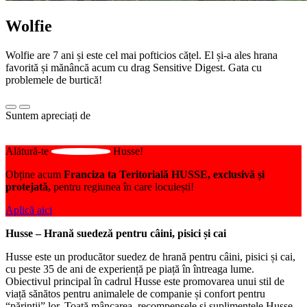
Wolfie
Wolfie are 7 ani și este cel mai pofticios cățel. El și-a ales hrana
favorită și mănâncă acum cu drag Sensitive Digest. Gata cu
problemele de burtică!
Suntem apreciați de
Alătură-te
Husse!
Obține acum
Franciza ta Teritorială HUSSE, exclusivă și
protejată,
pentru regiunea în care locuiești!
Aplică aici
Husse – Hrană suedeză pentru câini, pisici și cai
Husse este un producător suedez de hrană pentru câini, pisici și cai,
cu peste 35 de ani de experiență pe piață în întreaga lume.
Obiectivul principal în cadrul Husse este promovarea unui stil de
viață sănătos pentru animalele de companie și confort pentru
“părinții” lor. Toată mâncarea, recompensele și suplimentele Husse