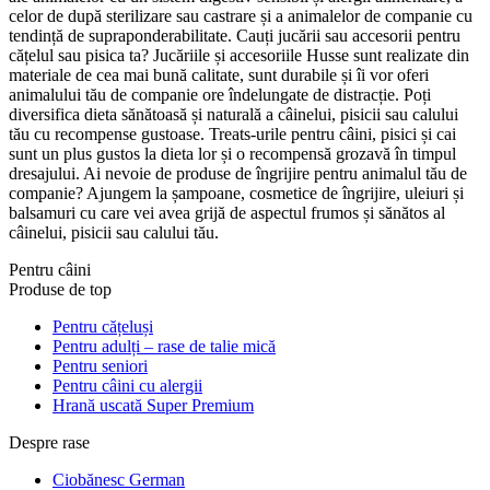
celor de după sterilizare sau castrare și a animalelor de companie cu
tendință de supraponderabilitate. Cauți jucării sau accesorii pentru
cățelul sau pisica ta? Jucăriile și accesoriile Husse sunt realizate din
materiale de cea mai bună calitate, sunt durabile și îi vor oferi
animalului tău de companie ore îndelungate de distracție. Poți
diversifica dieta sănătoasă și naturală a câinelui, pisicii sau calului
tău cu recompense gustoase. Treats-urile pentru câini, pisici și cai
sunt un plus gustos la dieta lor și o recompensă grozavă în timpul
dresajului. Ai nevoie de produse de îngrijire pentru animalul tău de
companie? Ajungem la șampoane, cosmetice de îngrijire, uleiuri și
balsamuri cu care vei avea grijă de aspectul frumos și sănătos al
câinelui, pisicii sau calului tău.
Pentru câini
Produse de top
Pentru cățeluși
Pentru adulți – rase de talie mică
Pentru seniori
Pentru câini cu alergii
Hrană uscată Super Premium
Despre rase
Ciobănesc German