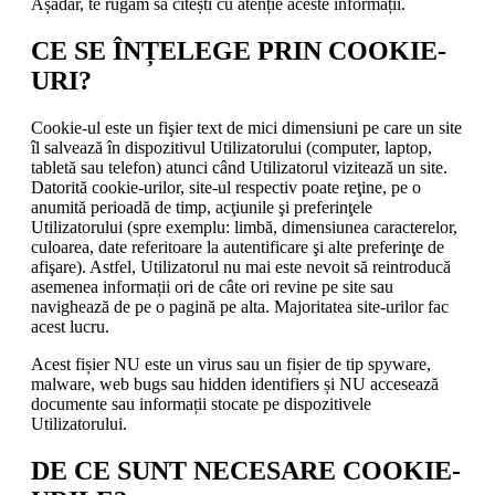
Așadar, te rugăm să citești cu atenție aceste informații.
CE SE ÎNȚELEGE PRIN COOKIE-
URI?
Cookie-ul este un fişier text de mici dimensiuni pe care un site
îl salvează în dispozitivul Utilizatorului (computer, laptop,
tabletă sau telefon) atunci când Utilizatorul vizitează un site.
Datorită cookie-urilor, site-ul respectiv poate reţine, pe o
anumită perioadă de timp, acţiunile şi preferinţele
Utilizatorului (spre exemplu: limbă, dimensiunea caracterelor,
culoarea, date referitoare la autentificare şi alte preferinţe de
afişare). Astfel, Utilizatorul nu mai este nevoit să reintroducă
asemenea informații ori de câte ori revine pe site sau
navighează de pe o pagină pe alta. Majoritatea site-urilor fac
acest lucru.
Acest fișier NU este un virus sau un fișier de tip spyware,
malware, web bugs sau hidden identifiers și NU accesează
documente sau informații stocate pe dispozitivele
Utilizatorului.
DE CE SUNT NECESARE COOKIE-