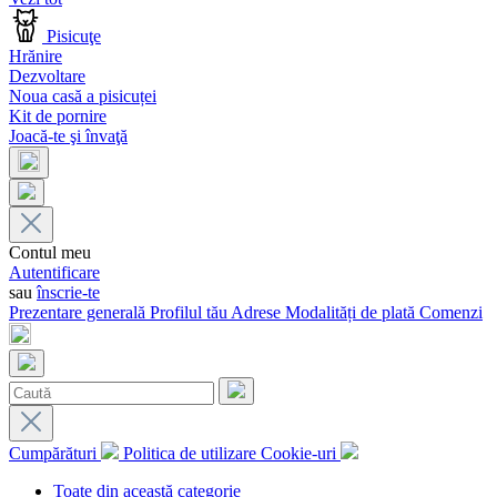
Pisicuţe
Hrănire
Dezvoltare
Noua casă a pisicuței
Kit de pornire
Joacă-te şi învaţă
Contul meu
Autentificare
sau
înscrie-te
Prezentare generală
Profilul tău
Adrese
Modalități de plată
Comenzi
Cumpărături
Politica de utilizare Cookie-uri
Toate din această categorie