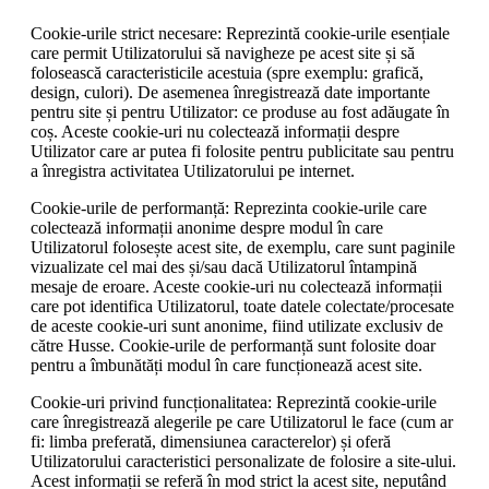
Cookie-urile strict necesare: Reprezintă cookie-urile esențiale
care permit Utilizatorului să navigheze pe acest site și să
folosească caracteristicile acestuia (spre exemplu: grafică,
design, culori). De asemenea înregistrează date importante
pentru site și pentru Utilizator: ce produse au fost adăugate în
coș. Aceste cookie-uri nu colectează informații despre
Utilizator care ar putea fi folosite pentru publicitate sau pentru
a înregistra activitatea Utilizatorului pe internet.
Cookie-urile de performanță: Reprezinta cookie-urile care
colectează informații anonime despre modul în care
Utilizatorul folosește acest site, de exemplu, care sunt paginile
vizualizate cel mai des și/sau dacă Utilizatorul întampină
mesaje de eroare. Aceste cookie-uri nu colectează informații
care pot identifica Utilizatorul, toate datele colectate/procesate
de aceste cookie-uri sunt anonime, fiind utilizate exclusiv de
către Husse. Cookie-urile de performanță sunt folosite doar
pentru a îmbunătăți modul în care funcționează acest site.
Cookie-uri privind funcționalitatea: Reprezintă cookie-urile
care înregistrează alegerile pe care Utilizatorul le face (cum ar
fi: limba preferată, dimensiunea caracterelor) și oferă
Utilizatorului caracteristici personalizate de folosire a site-ului.
Acest informații se referă în mod strict la acest site, neputând