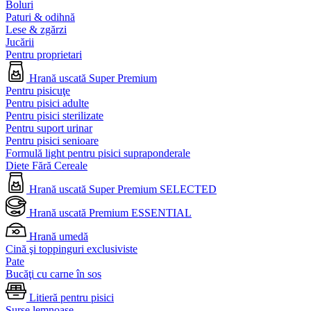
Boluri
Paturi & odihnă
Lese & zgărzi
Jucării
Pentru proprietari
Hrană uscată Super Premium
Pentru pisicuţe
Pentru pisici adulte
Pentru pisici sterilizate
Pentru suport urinar
Pentru pisici senioare
Formulă light pentru pisici supraponderale
Diete Fără Cereale
Hrană uscată Super Premium SELECTED
Hrană uscată Premium ESSENTIAL
Hrană umedă
Cină şi toppinguri exclusiviste
Pate
Bucăţi cu carne în sos
Litieră pentru pisici
Surse lemnoase