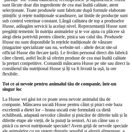
sunt făcute doar din ingrediente de cea mai înaltă calitate, atent
selecționate. Toate produsele sunt fabricate după formule elaborate
științific și rețete tradiționale scandinave, iar liniile de producție sunt
sub control veterinar constant. Lângă calitatea de top a produselor
Husse, adăugăm servicii la același nivel. Reprezentanții Husse sunt
pregătiți temeinic în nutriția animalelor și te vor ajuta cu plăcere să
alegi dieta potrivită pentru câinele, pisica sau calul tău. Produsele
Husse nu sunt disponibile în rețelele tradiționale de vânzare
(magazine specializate sau nu, website-uri - altele decat site-ul
official Husse din fiecare țară). Le livrăm personal direct din fabrică
către clienti, astfel încât să oferim produse de cea mai înaltă calitate
la prețuri competitive. Comandă mâncarea Husse pe site sau direct la
consilierul tău nutrițional Husse și îți va fi livrată la ușă, la ore
flexibile.
Tot ce ai nevoie pentru animalul tău de companie, într-un
singur loc
La Husse vei găsi tot ce poate avea nevoie animalul tău de
companie. Mâncarea uscată Husse pentru câini și pisici este baza
excelentă a dietei lor – hrana uscată este formulată ca dietă
echilibrată, adaptată nevoilor câinilor și pisicilor de diferite talii și în
diferite etape ale vieții, de la puiuți la seniori. Ai un câine sau o
pisică cu nevoi nutriționale speciale? Avem grijă de nevoile speciale
ale animalelor cu un sistem digestiv sensibil și alergii alimentare, a