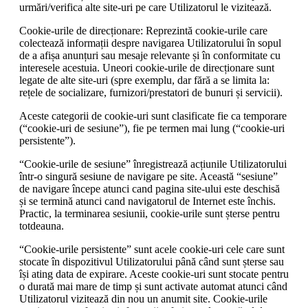
urmări/verifica alte site-uri pe care Utilizatorul le vizitează.
Cookie-urile de direcționare: Reprezintă cookie-urile care
colectează informații despre navigarea Utilizatorului în sopul
de a afișa anunțuri sau mesaje relevante și în conformitate cu
interesele acestuia. Uneori cookie-urile de direcționare sunt
legate de alte site-uri (spre exemplu, dar fără a se limita la:
rețele de socializare, furnizori/prestatori de bunuri și servicii).
Aceste categorii de cookie-uri sunt clasificate fie ca temporare
(“cookie-uri de sesiune”), fie pe termen mai lung (“cookie-uri
persistente”).
“Cookie-urile de sesiune” înregistrează acțiunile Utilizatorului
într-o singură sesiune de navigare pe site. Această “sesiune”
de navigare începe atunci cand pagina site-ului este deschisă
și se termină atunci cand navigatorul de Internet este închis.
Practic, la terminarea sesiunii, cookie-urile sunt șterse pentru
totdeauna.
“Cookie-urile persistente” sunt acele cookie-uri cele care sunt
stocate în dispozitivul Utilizatorului până când sunt șterse sau
își ating data de expirare. Aceste cookie-uri sunt stocate pentru
o durată mai mare de timp și sunt activate automat atunci când
Utilizatorul vizitează din nou un anumit site. Cookie-urile