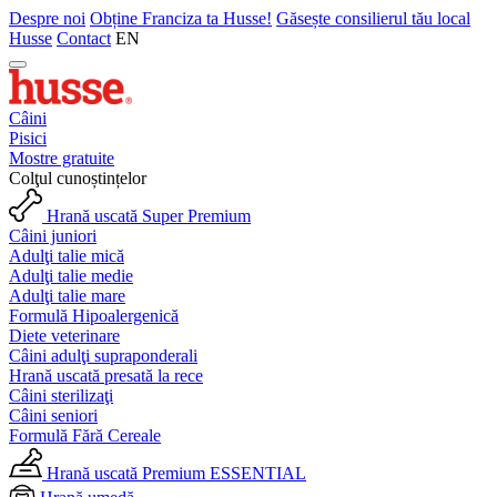
Despre noi
Obține Franciza ta Husse!
Găsește consilierul tău local
Husse
Contact
EN
Câini
Pisici
Mostre gratuite
Colţul cunoștințelor
Hrană uscată Super Premium
Câini juniori
Adulţi talie mică
Adulţi talie medie
Adulţi talie mare
Formulă Hipoalergenică
Diete veterinare
Câini adulţi supraponderali
Hrană uscată presată la rece
Câini sterilizaţi
Câini seniori
Formulă Fără Cereale
Hrană uscată Premium ESSENTIAL