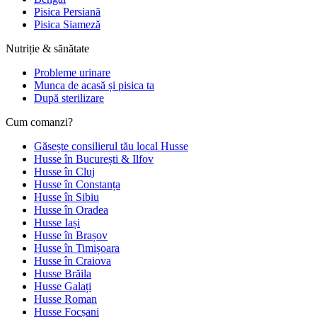
Pisica Persiană
Pisica Siameză
Nutriție & sănătate
Probleme urinare
Munca de acasă și pisica ta
După sterilizare
Cum comanzi?
Găsește consilierul tău local Husse
Husse în București & Ilfov
Husse în Cluj
Husse în Constanța
Husse în Sibiu
Husse în Oradea
Husse Iași
Husse în Brașov
Husse în Timișoara
Husse în Craiova
Husse Brăila
Husse Galați
Husse Roman
Husse Focșani