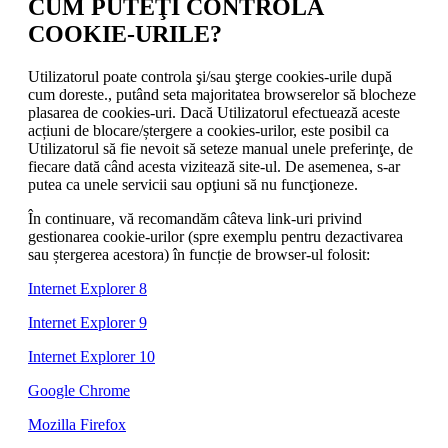
CUM PUTEŢI CONTROLA
COOKIE-URILE?
Utilizatorul poate controla şi/sau şterge cookies-urile după
cum doreste., putând seta majoritatea browserelor să blocheze
plasarea de cookies-uri. Dacă Utilizatorul efectuează aceste
acțiuni de blocare/ștergere a cookies-urilor, este posibil ca
Utilizatorul să fie nevoit să seteze manual unele preferinţe, de
fiecare dată când acesta vizitează site-ul. De asemenea, s-ar
putea ca unele servicii sau opţiuni să nu funcţioneze.
În continuare, vă recomandăm câteva link-uri privind
gestionarea cookie-urilor (spre exemplu pentru dezactivarea
sau ștergerea acestora) în funcție de browser-ul folosit:
Internet Explorer 8
Internet Explorer 9
Internet Explorer 10
Google Chrome
Mozilla Firefox