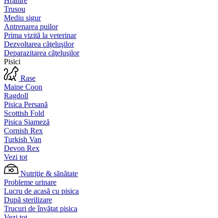
Hrănire
Trusou
Mediu sigur
Antrenarea puilor
Prima vizită la veterinar
Dezvoltarea căţeluşilor
Deparazitarea căţeluşilor
Pisici
Rase
Maine Coon
Ragdoll
Pisica Persană
Scottish Fold
Pisica Siameză
Cornish Rex
Turkish Van
Devon Rex
Vezi tot
Nutriţie & sănătate
Probleme urinare
Lucru de acasă cu pisica
După sterilizare
Trucuri de învăţat pisica
Vezi tot