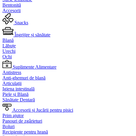
Bentonită
Accesorii
Snacks
Îngrijire și sănătate
Blană
Lăbuțe
Urechi
Ochi
Suplimente Alimentare
Antistress
Anti-ghemuri de blană
Articulaţii
Igiena intestinală
Piele și Blană
Sănătate Dentară
Accesorii și Jucării pentru pisici
Prim ajutor
Panouri de zgârieturi
Boluri
Recipiente pentru hrană