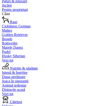
Paturi & relaxare
Jucării
Pentru proprietari
Câini
Rase
Ciobănesc German
Maltez
Golden Retriever
Beagle
Rottweiler
Marele Danez
Pudel
Husky Siberian
Vezi tot
Nutriţie & sănătate
Igienă & îngrijire
Dupa sterilizare
Joaca în siguranță
Animal sedentar
Distracţie acasă
Vezi tot
Căţeluşi