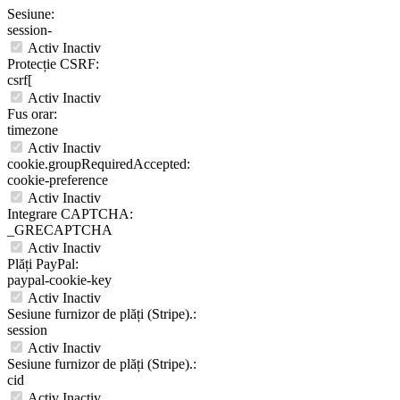
Sesiune:
session-
Activ
Inactiv
Protecție CSRF:
csrf[
Activ
Inactiv
Fus orar:
timezone
Activ
Inactiv
cookie.groupRequiredAccepted:
cookie-preference
Activ
Inactiv
Integrare CAPTCHA:
_GRECAPTCHA
Activ
Inactiv
Plăți PayPal:
paypal-cookie-key
Activ
Inactiv
Sesiune furnizor de plăți (Stripe).:
session
Activ
Inactiv
Sesiune furnizor de plăți (Stripe).:
cid
Activ
Inactiv