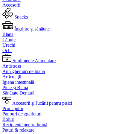
Accesorii
Snacks
Îngrijire și sănătate
Blană
Lăbuțe
Urechi
Ochi
Suplimente Alimentare
Antistress
Anti-ghemuri de blană
Articulaţii
Igiena intestinală
Piele și Blană
Sănătate Dentară
Accesorii și Jucării pentru pisici
Prim ajutor
Panouri de zgârieturi
Boluri
Recipiente pentru hrană
Paturi & relaxare