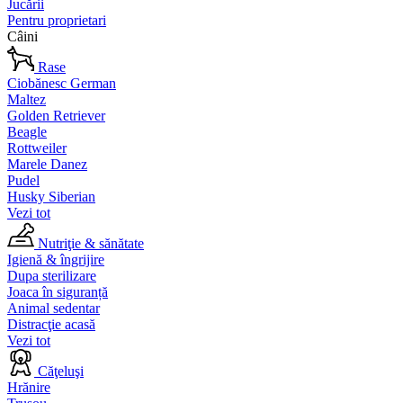
Jucării
Pentru proprietari
Câini
Rase
Ciobănesc German
Maltez
Golden Retriever
Beagle
Rottweiler
Marele Danez
Pudel
Husky Siberian
Vezi tot
Nutriţie & sănătate
Igienă & îngrijire
Dupa sterilizare
Joaca în siguranță
Animal sedentar
Distracţie acasă
Vezi tot
Căţeluşi
Hrănire