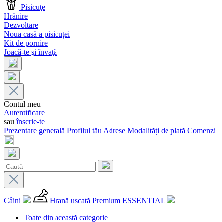
Pisicuţe
Hrănire
Dezvoltare
Noua casă a pisicuței
Kit de pornire
Joacă-te şi învaţă
Contul meu
Autentificare
sau
înscrie-te
Prezentare generală
Profilul tău
Adrese
Modalități de plată
Comenzi
Câini
Hrană uscată Premium ESSENTIAL
Toate din această categorie