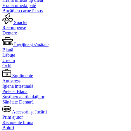
Hrană umedă tip dietă
Hrană umedă paté
Bucăţi cu carne în sos
Snacks
Recompense
Dentare
Îngrijire și sănătate
Blană
Lăbuțe
Urechi
Ochi
Suplimente
Antistress
Igiena intestinală
Piele și Blană
Susținerea articulaţiilor
Sănătate Dentară
Accesorii și Jucării
Prim ajutor
Recipiente hrană
Boluri