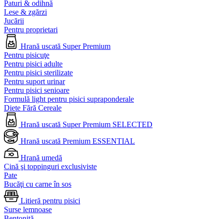
Paturi & odihnă
Lese & zgărzi
Jucării
Pentru proprietari
Hrană uscată Super Premium
Pentru pisicuţe
Pentru pisici adulte
Pentru pisici sterilizate
Pentru suport urinar
Pentru pisici senioare
Formulă light pentru pisici supraponderale
Diete Fără Cereale
Hrană uscată Super Premium SELECTED
Hrană uscată Premium ESSENTIAL
Hrană umedă
Cină şi toppinguri exclusiviste
Pate
Bucăţi cu carne în sos
Litieră pentru pisici
Surse lemnoase
Bentonită