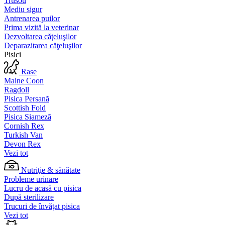
Trusou
Mediu sigur
Antrenarea puilor
Prima vizită la veterinar
Dezvoltarea căţeluşilor
Deparazitarea căţeluşilor
Pisici
Rase
Maine Coon
Ragdoll
Pisica Persană
Scottish Fold
Pisica Siameză
Cornish Rex
Turkish Van
Devon Rex
Vezi tot
Nutriţie & sănătate
Probleme urinare
Lucru de acasă cu pisica
După sterilizare
Trucuri de învăţat pisica
Vezi tot