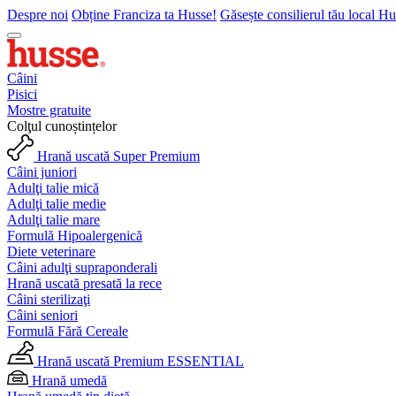
Despre noi
Obține Franciza ta Husse!
Găsește consilierul tău local H
Câini
Pisici
Mostre gratuite
Colţul cunoștințelor
Hrană uscată Super Premium
Câini juniori
Adulţi talie mică
Adulţi talie medie
Adulţi talie mare
Formulă Hipoalergenică
Diete veterinare
Câini adulţi supraponderali
Hrană uscată presată la rece
Câini sterilizaţi
Câini seniori
Formulă Fără Cereale
Hrană uscată Premium ESSENTIAL
Hrană umedă