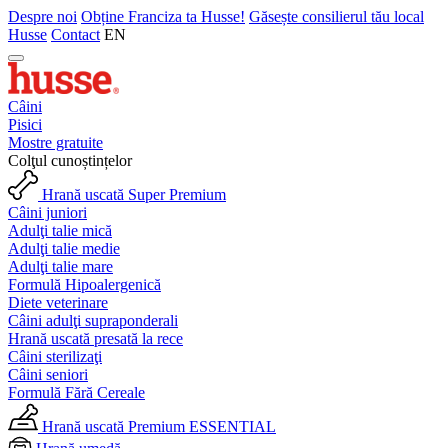
Despre noi
Obține Franciza ta Husse!
Găsește consilierul tău local
Husse
Contact
EN
Câini
Pisici
Mostre gratuite
Colţul cunoștințelor
Hrană uscată Super Premium
Câini juniori
Adulţi talie mică
Adulţi talie medie
Adulţi talie mare
Formulă Hipoalergenică
Diete veterinare
Câini adulţi supraponderali
Hrană uscată presată la rece
Câini sterilizaţi
Câini seniori
Formulă Fără Cereale
Hrană uscată Premium ESSENTIAL