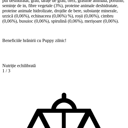
pui deshidratat, grâu, tărâțe de grâu, orez, grăsime animală, porumb,
semințe de in, fibre vegetale (3%), proteine ​​animale deshidratate,
proteine ​​animale hidrolizate, drojdie de bere, substanțe minerale,
urzică (0,06%), echinaceea (0,06%) %), roșii (0,06%), cimbru
(0,06%), busuioc (0,06%), spirulină (0,06%), merișoare (0,06%).
Beneficiile hrănirii cu Puppy zilnic!
Nutriție echilibrată
1
/
3