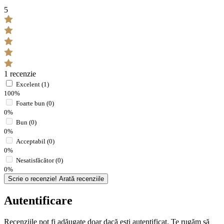
5
1 recenzie
Excelent (1)
100%
Foarte bun (0)
0%
Bun (0)
0%
Acceptabil (0)
0%
Nesatisfăcător (0)
0%
Scrie o recenzie!
Arată recenziile
Autentificare
Recenziile pot fi adăugate doar dacă ești autentificat. Te rugăm să