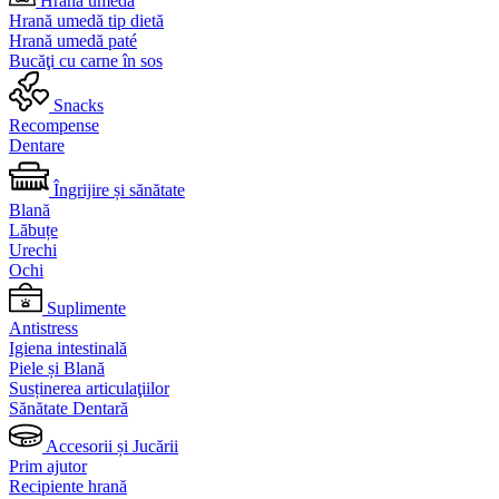
Hrană umedă
Hrană umedă tip dietă
Hrană umedă paté
Bucăţi cu carne în sos
Snacks
Recompense
Dentare
Îngrijire și sănătate
Blană
Lăbuțe
Urechi
Ochi
Suplimente
Antistress
Igiena intestinală
Piele și Blană
Susținerea articulaţiilor
Sănătate Dentară
Accesorii și Jucării
Prim ajutor
Recipiente hrană