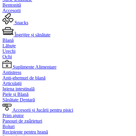
Bentonită
Accesorii
Snacks
Îngrijire și sănătate
Blană
Lăbuțe
Urechi
Ochi
Suplimente Alimentare
Antistress
Anti-ghemuri de blană
Articulaţii
Igiena intestinală
Piele și Blană
Sănătate Dentară
Accesorii și Jucării pentru pisici
Prim ajutor
Panouri de zgârieturi
Boluri
Recipiente pentru hrană