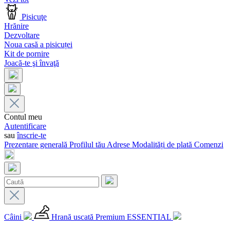
Pisicuţe
Hrănire
Dezvoltare
Noua casă a pisicuței
Kit de pornire
Joacă-te şi învaţă
Contul meu
Autentificare
sau
înscrie-te
Prezentare generală
Profilul tău
Adrese
Modalități de plată
Comenzi
Câini
Hrană uscată Premium ESSENTIAL