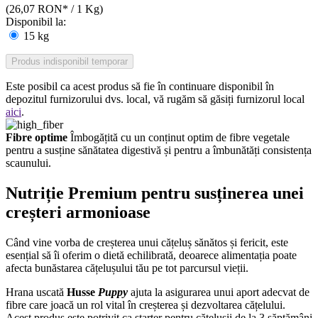
(26,07 RON* / 1 Kg)
Disponibil la:
15 kg
Produs indisponibil temporar
Este posibil ca acest produs să fie în continuare disponibil în
depozitul furnizorului dvs. local, vă rugăm să găsiți furnizorul local
aici
.
Fibre optime
Îmbogățită cu un conținut optim de fibre vegetale
pentru a susține sănătatea digestivă și pentru a îmbunătăți consistența
scaunului.
Nutriție Premium pentru susținerea unei
creșteri armonioase
Când vine vorba de creșterea unui cățeluș sănătos și fericit, este
esențial să îi oferim o dietă echilibrată, deoarece alimentația poate
afecta bunăstarea cățelușului tău pe tot parcursul vieții.
Hrana uscată
Husse
Puppy
ajuta la asigurarea unui aport adecvat de
fibre care joacă un rol vital în creșterea și dezvoltarea cățelului.
Acest produs este potrivit ca starter pentru cățelușii de la 3 săptămâni