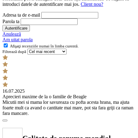
introduci datele de autentificare mai jos.
Client nou?
Adresa ta de e-mail
Parola ta
Autentificare
Anulează
Am uitat parola
Afişaţi recenziile numai în limba curentă.
Filtrează după
16.07.2025
Aprecieri maxime de la o familie de Beagle
Micutii mei si mama lor savureaza cu pofta acesta hrana, ma ajuta
foarte mult ca avand o cantitate mai mare, pot sta fara griji ca raman
fara mancare.