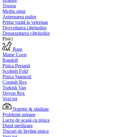
Hrănire
Trusou
Mediu sigur
Antrenarea puilor
Prima vizită la veterinar
Dezvoltarea căţeluşilor
Deparazitarea căţeluşilor
Pisici
Rase
Maine Coon
Ragdoll
Pisica Persană
Scottish Fold
Pisica Siameză
Cornish Rex
Turkish Van
Devon Rex
Vezi tot
Nutriţie & sănătate
Probleme urinare
Lucru de acasă cu pisica
După sterilizare
Trucuri de învăţat pisica
Vezi tot