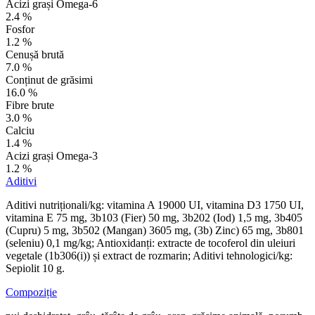
Acizi grași Omega-6
2.4 %
Fosfor
1.2 %
Cenușă brută
7.0 %
Conținut de grăsimi
16.0 %
Fibre brute
3.0 %
Calciu
1.4 %
Acizi grași Omega-3
1.2 %
Aditivi
Aditivi nutriționali/kg: vitamina A 19000 UI, vitamina D3 1750 UI,
vitamina E 75 mg, 3b103 (Fier) 50 mg, 3b202 (Iod) 1,5 mg, 3b405
(Cupru) 5 mg, 3b502 (Mangan) 3605 mg, (3b) Zinc) 65 mg, 3b801
(seleniu) 0,1 mg/kg; Antioxidanți: extracte de tocoferol din uleiuri
vegetale (1b306(i)) și extract de rozmarin; Aditivi tehnologici/kg:
Sepiolit 10 g.
Compoziție