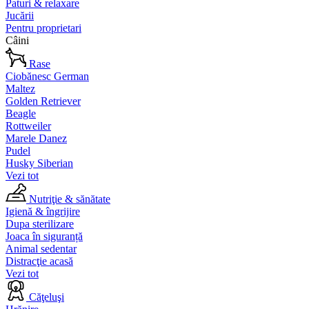
Paturi & relaxare
Jucării
Pentru proprietari
Câini
Rase
Ciobănesc German
Maltez
Golden Retriever
Beagle
Rottweiler
Marele Danez
Pudel
Husky Siberian
Vezi tot
Nutriţie & sănătate
Igienă & îngrijire
Dupa sterilizare
Joaca în siguranță
Animal sedentar
Distracţie acasă
Vezi tot
Căţeluşi