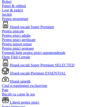
Boluri
Paturi & odihnă
Lese & zgărzi
Jucării
Pentru proprietari
Hrană uscată Super Premium
Pentru pisicuţe
Pentru pisici adulte
Pentru pisici sterilizate
Pentru suport urinar
Pentru pisici senioare
Formulă light pentru pisici supraponderale
Diete Fără Cereale
Hrană uscată Super Premium SELECTED
Hrană uscată Premium ESSENTIAL
Hrană umedă
Cină şi toppinguri exclusiviste
Pate
Bucăţi cu carne în sos
Litieră pentru pisici
Surse lemnoase