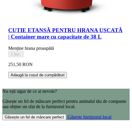
CUTIE ETANSĂ PENTRU HRANA USCATĂ
| Container mare cu capacitate de 38 L
Menține hrana proaspătă
1 buc.
251,50 RON
Adaugă la coșul de cumpărături
Nu ești sigur de ce ai nevoie?
Găsește un fel de mâncare perfect pentru animalul tău de companie
sau obține un sfat de la furnizorul local.
Găsește furnizorul local
Găsește un fel de mâncare perfect