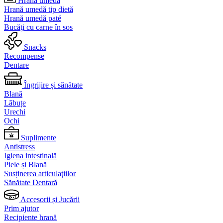
Hrană umedă
Hrană umedă tip dietă
Hrană umedă paté
Bucăţi cu carne în sos
Snacks
Recompense
Dentare
Îngrijire și sănătate
Blană
Lăbuțe
Urechi
Ochi
Suplimente
Antistress
Igiena intestinală
Piele și Blană
Susținerea articulaţiilor
Sănătate Dentară
Accesorii și Jucării
Prim ajutor
Recipiente hrană