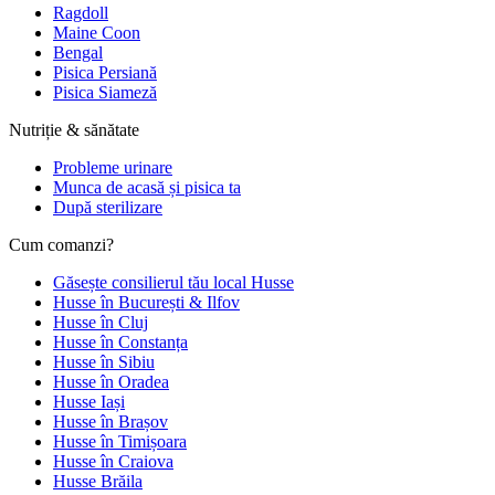
Ragdoll
Maine Coon
Bengal
Pisica Persiană
Pisica Siameză
Nutriție & sănătate
Probleme urinare
Munca de acasă și pisica ta
După sterilizare
Cum comanzi?
Găsește consilierul tău local Husse
Husse în București & Ilfov
Husse în Cluj
Husse în Constanța
Husse în Sibiu
Husse în Oradea
Husse Iași
Husse în Brașov
Husse în Timișoara
Husse în Craiova
Husse Brăila