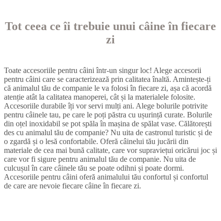
Tot ceea ce îi trebuie unui câine în fiecare
zi
Toate accesoriile pentru câini într-un singur loc! Alege accesorii
pentru câini care se caracterizează prin calitatea înaltă. Amintește-ți
că animalul tău de companie le va folosi în fiecare zi, așa că acordă
atenție atât la calitatea manoperei, cât și la materialele folosite.
Accesoriile durabile îți vor servi mulți ani. Alege bolurile potrivite
pentru câinele tau, pe care le poți păstra cu ușurință curate. Bolurile
din oțel inoxidabil se pot spăla în mașina de spălat vase. Călătorești
des cu animalul tău de companie? Nu uita de castronul turistic și de
o zgardă și o lesă confortabile. Oferă câinelui tău jucării din
materiale de cea mai bună calitate, care vor supraviețui oricărui joc și
care vor fi sigure pentru animalul tău de companie. Nu uita de
culcușul în care câinele tău se poate odihni și poate dormi.
Accesoriile pentru câini oferă animalului tău confortul și confortul
de care are nevoie fiecare câine în fiecare zi.