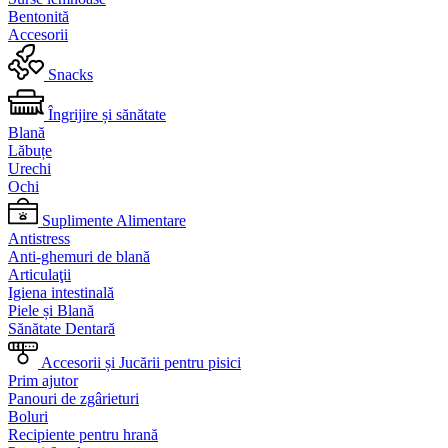
Bentonită
Accesorii
Snacks
Îngrijire și sănătate
Blană
Lăbuțe
Urechi
Ochi
Suplimente Alimentare
Antistress
Anti-ghemuri de blană
Articulaţii
Igiena intestinală
Piele și Blană
Sănătate Dentară
Accesorii și Jucării pentru pisici
Prim ajutor
Panouri de zgârieturi
Boluri
Recipiente pentru hrană