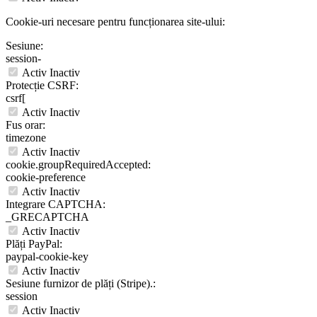
Cookie-uri necesare pentru funcționarea site-ului:
Sesiune:
session-
Activ
Inactiv
Protecție CSRF:
csrf[
Activ
Inactiv
Fus orar:
timezone
Activ
Inactiv
cookie.groupRequiredAccepted:
cookie-preference
Activ
Inactiv
Integrare CAPTCHA:
_GRECAPTCHA
Activ
Inactiv
Plăți PayPal:
paypal-cookie-key
Activ
Inactiv
Sesiune furnizor de plăți (Stripe).:
session
Activ
Inactiv