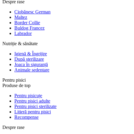
Despre rase
Ciobănesc German
Maltez
Border Collie
Buldog Francez
Labrador
Nutriție & sănătate
Igienă & Îngrijire
După sterilizare
Joaca în siguranță
Animale sedentare
Pentru pisici
Produse de top
Pentru pisicuțe
Pentru pisici adulte
Pentru pisici sterilizate
Litieră pentru pisici
Recompense
Despre rase