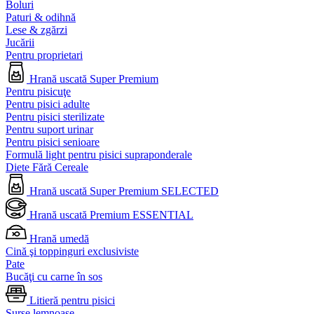
Boluri
Paturi & odihnă
Lese & zgărzi
Jucării
Pentru proprietari
Hrană uscată Super Premium
Pentru pisicuţe
Pentru pisici adulte
Pentru pisici sterilizate
Pentru suport urinar
Pentru pisici senioare
Formulă light pentru pisici supraponderale
Diete Fără Cereale
Hrană uscată Super Premium SELECTED
Hrană uscată Premium ESSENTIAL
Hrană umedă
Cină şi toppinguri exclusiviste
Pate
Bucăţi cu carne în sos
Litieră pentru pisici
Surse lemnoase