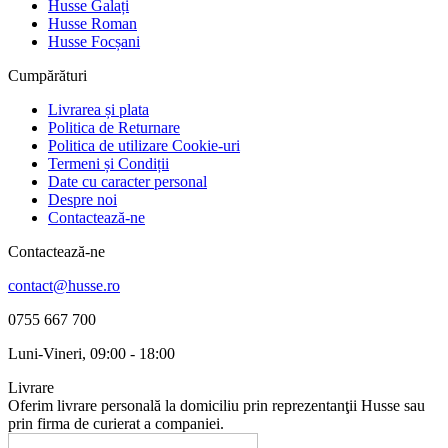
Husse Galați
Husse Roman
Husse Focșani
Cumpărături
Livrarea și plata
Politica de Returnare
Politica de utilizare Cookie-uri
Termeni și Condiții
Date cu caracter personal
Despre noi
Contactează-ne
Contactează-ne
contact@husse.ro
0755 667 700
Luni-Vineri, 09:00 - 18:00
Livrare
Oferim livrare personală la domiciliu prin reprezentanţii Husse sau
prin firma de curierat a companiei.