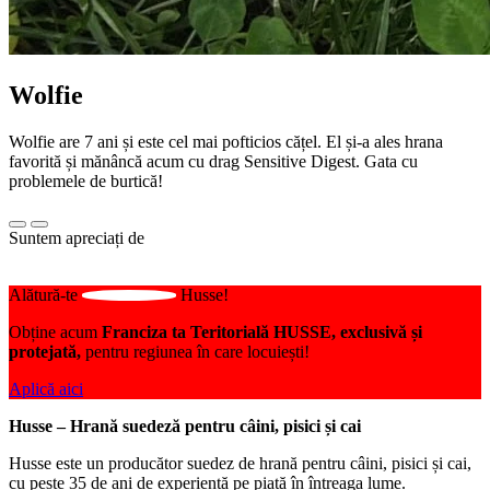
Wolfie
Wolfie are 7 ani și este cel mai pofticios cățel. El și-a ales hrana
favorită și mănâncă acum cu drag Sensitive Digest. Gata cu
problemele de burtică!
Suntem apreciați de
Alătură-te
Husse!
Obține acum
Franciza ta Teritorială HUSSE, exclusivă și
protejată,
pentru regiunea în care locuiești!
Aplică aici
Husse – Hrană suedeză pentru câini, pisici și cai
Husse este un producător suedez de hrană pentru câini, pisici și cai,
cu peste 35 de ani de experiență pe piață în întreaga lume.