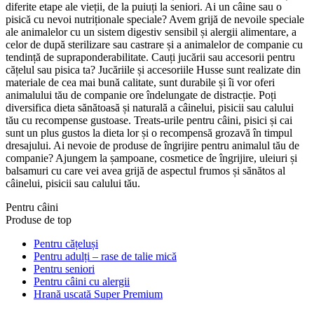
diferite etape ale vieții, de la puiuți la seniori. Ai un câine sau o
pisică cu nevoi nutriționale speciale? Avem grijă de nevoile speciale
ale animalelor cu un sistem digestiv sensibil și alergii alimentare, a
celor de după sterilizare sau castrare și a animalelor de companie cu
tendință de supraponderabilitate. Cauți jucării sau accesorii pentru
cățelul sau pisica ta? Jucăriile și accesoriile Husse sunt realizate din
materiale de cea mai bună calitate, sunt durabile și îi vor oferi
animalului tău de companie ore îndelungate de distracție. Poți
diversifica dieta sănătoasă și naturală a câinelui, pisicii sau calului
tău cu recompense gustoase. Treats-urile pentru câini, pisici și cai
sunt un plus gustos la dieta lor și o recompensă grozavă în timpul
dresajului. Ai nevoie de produse de îngrijire pentru animalul tău de
companie? Ajungem la șampoane, cosmetice de îngrijire, uleiuri și
balsamuri cu care vei avea grijă de aspectul frumos și sănătos al
câinelui, pisicii sau calului tău.
Pentru câini
Produse de top
Pentru cățeluși
Pentru adulți – rase de talie mică
Pentru seniori
Pentru câini cu alergii
Hrană uscată Super Premium