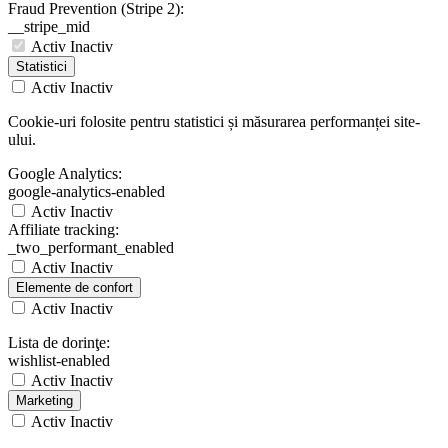
Fraud Prevention (Stripe 2):
__stripe_mid
Activ
Inactiv
Statistici
Activ
Inactiv
Cookie-uri folosite pentru statistici și măsurarea performanței site-
ului.
Google Analytics:
google-analytics-enabled
Activ
Inactiv
Affiliate tracking:
_two_performant_enabled
Activ
Inactiv
Elemente de confort
Activ
Inactiv
Lista de dorinţe:
wishlist-enabled
Activ
Inactiv
Marketing
Activ
Inactiv