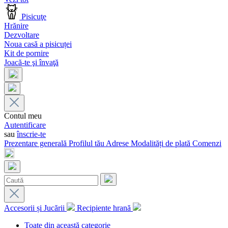
Pisicuţe
Hrănire
Dezvoltare
Noua casă a pisicuței
Kit de pornire
Joacă-te şi învaţă
Contul meu
Autentificare
sau
înscrie-te
Prezentare generală
Profilul tău
Adrese
Modalități de plată
Comenzi
Accesorii și Jucării
Recipiente hrană
Toate din această categorie