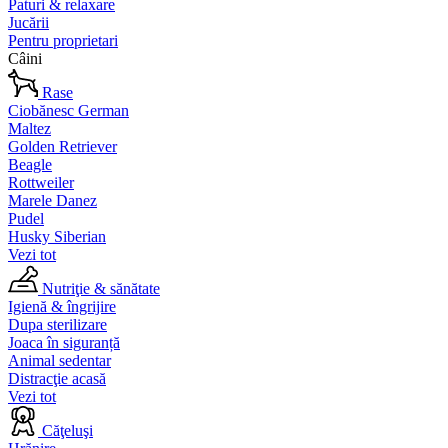
Paturi & relaxare
Jucării
Pentru proprietari
Câini
Rase
Ciobănesc German
Maltez
Golden Retriever
Beagle
Rottweiler
Marele Danez
Pudel
Husky Siberian
Vezi tot
Nutriţie & sănătate
Igienă & îngrijire
Dupa sterilizare
Joaca în siguranță
Animal sedentar
Distracţie acasă
Vezi tot
Căţeluşi