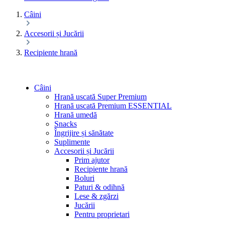
Câini
Accesorii și Jucării
Recipiente hrană
Câini
Hrană uscată Super Premium
Hrană uscată Premium ESSENTIAL
Hrană umedă
Snacks
Îngrijire și sănătate
Suplimente
Accesorii și Jucării
Prim ajutor
Recipiente hrană
Boluri
Paturi & odihnă
Lese & zgărzi
Jucării
Pentru proprietari