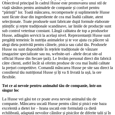
Obiectivul principal în cadrul Husse este promovarea unui stil de
viață sănătos pentru animalele de companie și confort pentru
“părinții” lor. Toată mâncarea, recompensele și suplimentele Husse
sunt făcute doar din ingrediente de cea mai înaltă calitate, atent
selecționate. Toate produsele sunt fabricate după formule elaborate
științific și rețete tradiționale scandinave, iar liniile de producție sunt
sub control veterinar constant. Lângă calitatea de top a produselor
Husse, adăugăm servicii la același nivel. Reprezentanții Husse sunt
pregătiți temeinic în nutriția animalelor și te vor ajuta cu plăcere să
alegi dieta potrivită pentru câinele, pisica sau calul tău. Produsele
Husse nu sunt disponibile în rețelele tradiționale de vânzare
(magazine specializate sau nu, website-uri - altele decat site-ul
official Husse din fiecare țară). Le livrăm personal direct din fabrică
către clienti, astfel încât să oferim produse de cea mai înaltă calitate
la prețuri competitive. Comandă mâncarea Husse pe site sau direct la
consilierul tău nutrițional Husse și îți va fi livrată la ușă, la ore
flexibile.
Tot ce ai nevoie pentru animalul tău de companie, într-un
singur loc
La Husse vei găsi tot ce poate avea nevoie animalul tău de
companie. Mâncarea uscată Husse pentru câini și pisici este baza
excelentă a dietei lor – hrana uscată este formulată ca dietă
echilibrată, adaptată nevoilor câinilor și pisicilor de diferite talii și în