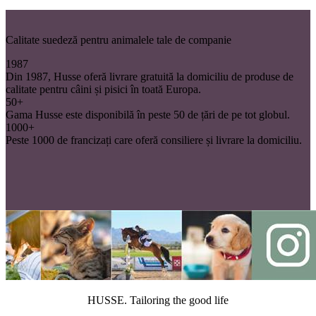
Calitate suedeză pentru animalele tale de companie
1987
Din 1987, Husse oferă livrare gratuită la domiciliu de produse de
calitate pentru câini și pisici în toată Europa.
50+
Gama Husse este disponibilă în peste 50 de țări de pe tot globul.
1000+
Peste 1000 de francizați care oferă consiliere și livrare la domiciliu.
HUSSE. Tailoring the good life