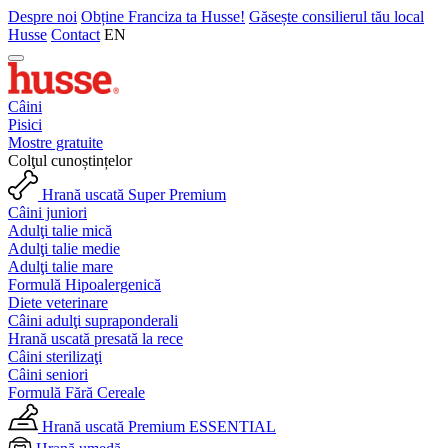
Despre noi
Obține Franciza ta Husse!
Găsește consilierul tău local
Husse
Contact
EN
Câini
Pisici
Mostre gratuite
Colţul cunoștințelor
Hrană uscată Super Premium
Câini juniori
Adulţi talie mică
Adulţi talie medie
Adulţi talie mare
Formulă Hipoalergenică
Diete veterinare
Câini adulţi supraponderali
Hrană uscată presată la rece
Câini sterilizaţi
Câini seniori
Formulă Fără Cereale
Hrană uscată Premium ESSENTIAL