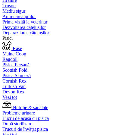
Hrănire
Trusou
Mediu sigur
Antrenarea puilor
Prima vizită la veterinar
Dezvoltarea căţeluşilor
Deparazitarea căţeluşilor
Pisici
Rase
Maine Coon
Ragdoll
Pisica Persană
Scottish Fold
Pisica Siameză
Cornish Rex
Turkish Van
Devon Rex
Vezi tot
Nutriţie & sănătate
Probleme urinare
Lucru de acasă cu pisica
După sterilizare
Trucuri de învăţat pisica
Vezi tot