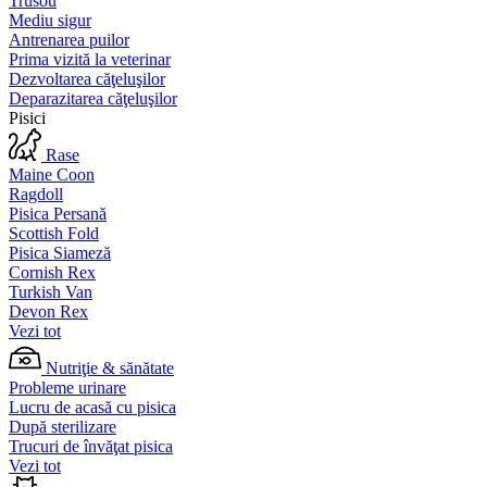
Trusou
Mediu sigur
Antrenarea puilor
Prima vizită la veterinar
Dezvoltarea căţeluşilor
Deparazitarea căţeluşilor
Pisici
Rase
Maine Coon
Ragdoll
Pisica Persană
Scottish Fold
Pisica Siameză
Cornish Rex
Turkish Van
Devon Rex
Vezi tot
Nutriţie & sănătate
Probleme urinare
Lucru de acasă cu pisica
După sterilizare
Trucuri de învăţat pisica
Vezi tot