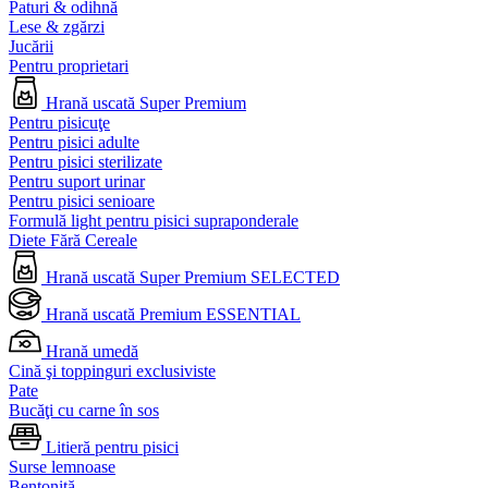
Paturi & odihnă
Lese & zgărzi
Jucării
Pentru proprietari
Hrană uscată Super Premium
Pentru pisicuţe
Pentru pisici adulte
Pentru pisici sterilizate
Pentru suport urinar
Pentru pisici senioare
Formulă light pentru pisici supraponderale
Diete Fără Cereale
Hrană uscată Super Premium SELECTED
Hrană uscată Premium ESSENTIAL
Hrană umedă
Cină şi toppinguri exclusiviste
Pate
Bucăţi cu carne în sos
Litieră pentru pisici
Surse lemnoase
Bentonită