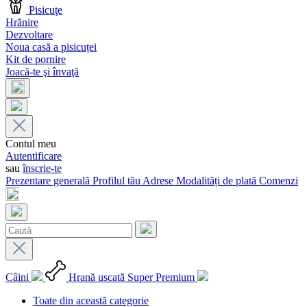
Pisicuţe
Hrănire
Dezvoltare
Noua casă a pisicuței
Kit de pornire
Joacă-te şi învaţă
Contul meu
Autentificare
sau
înscrie-te
Prezentare generală
Profilul tău
Adrese
Modalități de plată
Comenzi
Câini
Hrană uscată Super Premium
Toate din această categorie