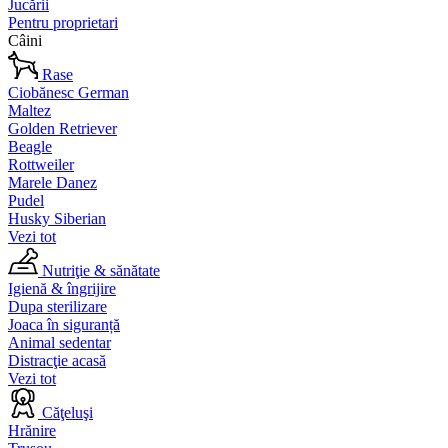
Jucării
Pentru proprietari
Câini
Rase
Ciobănesc German
Maltez
Golden Retriever
Beagle
Rottweiler
Marele Danez
Pudel
Husky Siberian
Vezi tot
Nutriţie & sănătate
Igienă & îngrijire
Dupa sterilizare
Joaca în siguranță
Animal sedentar
Distracţie acasă
Vezi tot
Căţeluşi
Hrănire