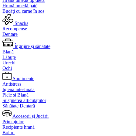
Hrană umedă tip dietă
Hrană umedă paté
Bucăţi cu carne în sos
Snacks
Recompense
Dentare
Îngrijire și sănătate
Blană
Lăbuțe
Urechi
Ochi
Suplimente
Antistress
Igiena intestinală
Piele și Blană
Susținerea articulaţiilor
Sănătate Dentară
Accesorii și Jucării
Prim ajutor
Recipiente hrană
Boluri