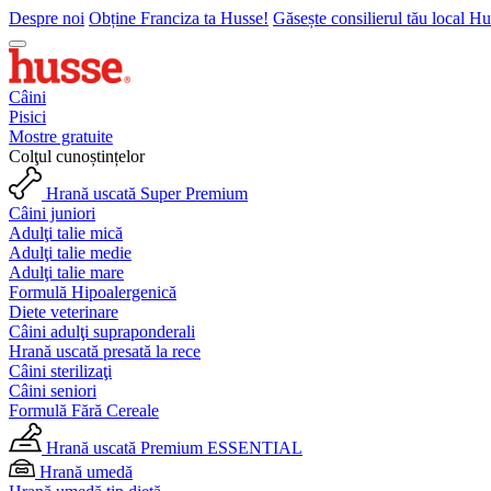
Despre noi
Obține Franciza ta Husse!
Găsește consilierul tău local H
Câini
Pisici
Mostre gratuite
Colţul cunoștințelor
Hrană uscată Super Premium
Câini juniori
Adulţi talie mică
Adulţi talie medie
Adulţi talie mare
Formulă Hipoalergenică
Diete veterinare
Câini adulţi supraponderali
Hrană uscată presată la rece
Câini sterilizaţi
Câini seniori
Formulă Fără Cereale
Hrană uscată Premium ESSENTIAL
Hrană umedă