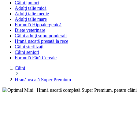
Câini juniori
Adulţi talie mică
Adulţi talie medie
Adulţi talie mare
Formulă Hipoalergenică
Diete veterinare
Câini adulţi supraponderali
Hrană uscată presată la rece
Câini sterilizaţi
Câini seniori
Formulă Fără Cereale
Câini
Hrană uscată Super Premium