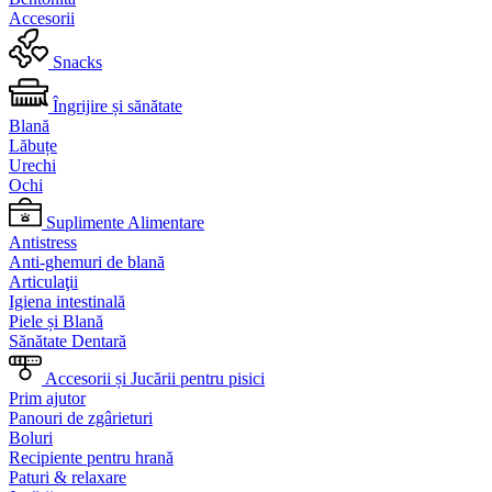
Accesorii
Snacks
Îngrijire și sănătate
Blană
Lăbuțe
Urechi
Ochi
Suplimente Alimentare
Antistress
Anti-ghemuri de blană
Articulaţii
Igiena intestinală
Piele și Blană
Sănătate Dentară
Accesorii și Jucării pentru pisici
Prim ajutor
Panouri de zgârieturi
Boluri
Recipiente pentru hrană
Paturi & relaxare