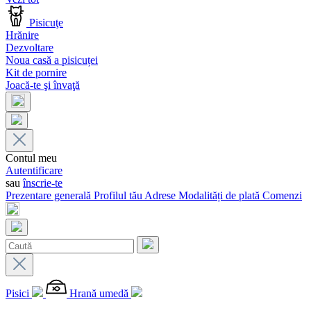
Pisicuţe
Hrănire
Dezvoltare
Noua casă a pisicuței
Kit de pornire
Joacă-te şi învaţă
Contul meu
Autentificare
sau
înscrie-te
Prezentare generală
Profilul tău
Adrese
Modalități de plată
Comenzi
Pisici
Hrană umedă