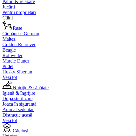
Paturi & relaxare
Jucării
Pentru proprietari
Câini
Rase
Ciobănesc German
Maltez
Golden Retriever
Beagle
Rottweiler
Marele Danez
Pudel
Husky Siberian
Vezi tot
Nutriţie & sănătate
Igienă & îngrijire
Dupa sterilizare
Joaca în siguranță
Animal sedentar
Distracţie acasă
Vezi tot
Căţeluşi