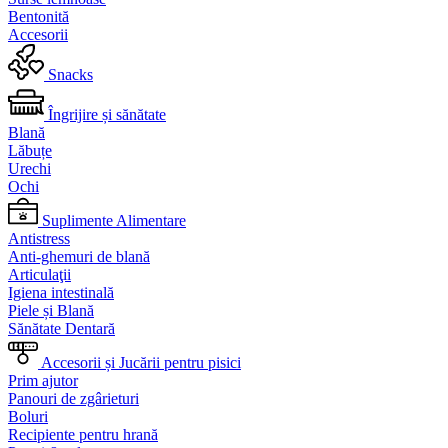
Bentonită
Accesorii
Snacks
Îngrijire și sănătate
Blană
Lăbuțe
Urechi
Ochi
Suplimente Alimentare
Antistress
Anti-ghemuri de blană
Articulaţii
Igiena intestinală
Piele și Blană
Sănătate Dentară
Accesorii și Jucării pentru pisici
Prim ajutor
Panouri de zgârieturi
Boluri
Recipiente pentru hrană