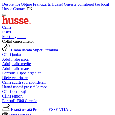
Despre noi
Obține Franciza ta Husse!
Găsește consilierul tău local
Husse
Contact
EN
Câini
Pisici
Mostre gratuite
Colţul cunoștințelor
Hrană uscată Super Premium
Câini juniori
Adulţi talie mică
Adulţi talie medie
Adulţi talie mare
Formulă Hipoalergenică
Diete veterinare
Câini adulţi supraponderali
Hrană uscată presată la rece
Câini sterilizaţi
Câini seniori
Formulă Fără Cereale
Hrană uscată Premium ESSENTIAL