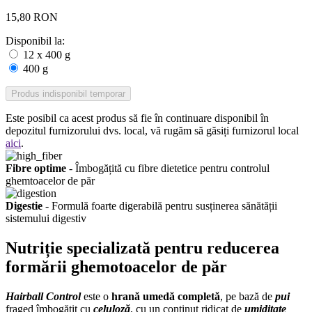
15,80 RON
Disponibil la:
12 x 400 g
400 g
Produs indisponibil temporar
Este posibil ca acest produs să fie în continuare disponibil în
depozitul furnizorului dvs. local, vă rugăm să găsiți furnizorul local
aici
.
Fibre optime
- Îmbogățită cu fibre dietetice pentru controlul
ghemtoacelor de păr
Digestie
- Formulă foarte digerabilă pentru susținerea sănătății
sistemului digestiv
Nutriție specializată pentru reducerea
formării ghemotoacelor de păr
Hairball Control
este o
hrană umedă completă
, pe bază de
pui
fraged îmbogățit cu
celuloză
, cu un conținut ridicat de
umiditate