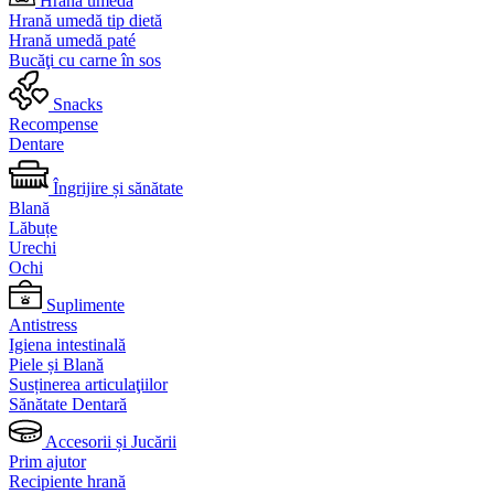
Hrană umedă
Hrană umedă tip dietă
Hrană umedă paté
Bucăţi cu carne în sos
Snacks
Recompense
Dentare
Îngrijire și sănătate
Blană
Lăbuțe
Urechi
Ochi
Suplimente
Antistress
Igiena intestinală
Piele și Blană
Susținerea articulaţiilor
Sănătate Dentară
Accesorii și Jucării
Prim ajutor
Recipiente hrană