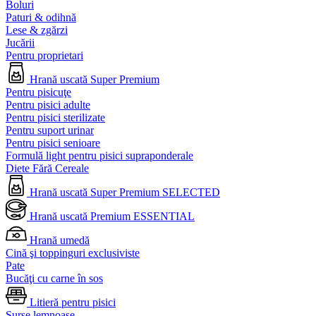
Boluri
Paturi & odihnă
Lese & zgărzi
Jucării
Pentru proprietari
Hrană uscată Super Premium
Pentru pisicuţe
Pentru pisici adulte
Pentru pisici sterilizate
Pentru suport urinar
Pentru pisici senioare
Formulă light pentru pisici supraponderale
Diete Fără Cereale
Hrană uscată Super Premium SELECTED
Hrană uscată Premium ESSENTIAL
Hrană umedă
Cină şi toppinguri exclusiviste
Pate
Bucăţi cu carne în sos
Litieră pentru pisici
Surse lemnoase