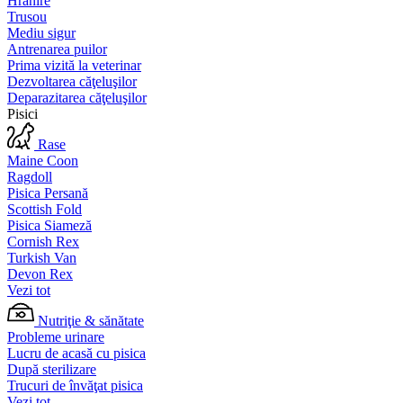
Hrănire
Trusou
Mediu sigur
Antrenarea puilor
Prima vizită la veterinar
Dezvoltarea căţeluşilor
Deparazitarea căţeluşilor
Pisici
Rase
Maine Coon
Ragdoll
Pisica Persană
Scottish Fold
Pisica Siameză
Cornish Rex
Turkish Van
Devon Rex
Vezi tot
Nutriţie & sănătate
Probleme urinare
Lucru de acasă cu pisica
După sterilizare
Trucuri de învăţat pisica
Vezi tot