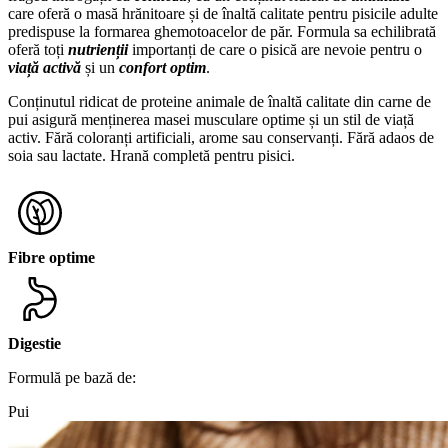
care oferă o masă hrănitoare și de înaltă calitate pentru pisicile adulte
predispuse la formarea ghemotoacelor de păr. Formula sa echilibrată
oferă toți
nutrienții
importanți de care o pisică are nevoie pentru o
viață activă
și un
confort optim
.
Conținutul ridicat de proteine ​​animale de înaltă calitate din carne de
pui asigură menținerea masei musculare optime și un stil de viață
activ. Fără coloranți artificiali, arome sau conservanți. Fără adaos de
soia sau lactate. Hrană completă pentru pisici.
Fibre optime
Digestie
Formulă pe bază de:
Pui