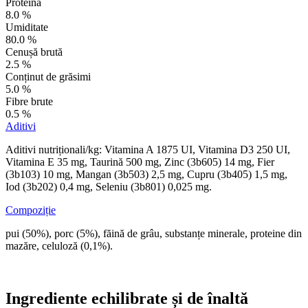
Proteină
8.0 %
Umiditate
80.0 %
Cenușă brută
2.5 %
Conținut de grăsimi
5.0 %
Fibre brute
0.5 %
Aditivi
Aditivi nutriționali/kg: Vitamina A 1875 UI, Vitamina D3 250 UI,
Vitamina E 35 mg, Taurină 500 mg, Zinc (3b605) 14 mg, Fier
(3b103) 10 mg, Mangan (3b503) 2,5 mg, Cupru (3b405) 1,5 mg,
Iod (3b202) 0,4 mg, Seleniu (3b801) 0,025 mg.
Compoziție
pui (50%), porc (5%), făină de grâu, substanțe minerale, proteine ​​din
mazăre, celuloză (0,1%).
Ingrediente echilibrate și de înaltă