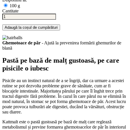
100 g
Cantitate
Adaugă la coșul de cumpărături
Ghemotoace de păr
- Ajută la prevenirea formării ghemurilor de
blană
Pastă pe bază de
malț
gustoasă,
pe care
pisicile o iubesc
Pisicile au un instinct natural de a se îngriji, dar ca urmare a acestei
rutine se pot dezvolta probleme grave de sănătate, cum ar fi
blocajele intestinale. Majoritatea părului pe care îl înghit trece prin
tractul digestiv fără probleme. În cazul în care părul nu se elimină în
mod natural, în stomac se pot forma ghemotoace de păr. Acest lucru
poate provoca tulburări ale digestiei, ducând la vărsături, obstrucție
sau diaree.
Kattmalt este o pastă gustoasă pe bază de malț care reglează
metabolismul și previne formarea ghemotoacelor de păr în interiorul