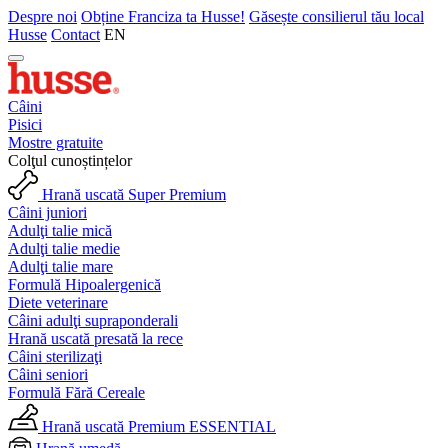
Despre noi
Obține Franciza ta Husse!
Găsește consilierul tău local
Husse
Contact
EN
Câini
Pisici
Mostre gratuite
Colţul cunoștințelor
Hrană uscată Super Premium
Câini juniori
Adulţi talie mică
Adulţi talie medie
Adulţi talie mare
Formulă Hipoalergenică
Diete veterinare
Câini adulţi supraponderali
Hrană uscată presată la rece
Câini sterilizaţi
Câini seniori
Formulă Fără Cereale
Hrană uscată Premium ESSENTIAL