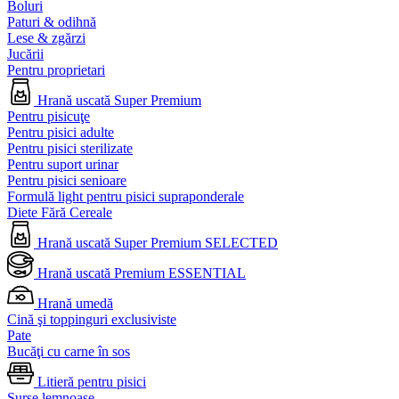
Boluri
Paturi & odihnă
Lese & zgărzi
Jucării
Pentru proprietari
Hrană uscată Super Premium
Pentru pisicuţe
Pentru pisici adulte
Pentru pisici sterilizate
Pentru suport urinar
Pentru pisici senioare
Formulă light pentru pisici supraponderale
Diete Fără Cereale
Hrană uscată Super Premium SELECTED
Hrană uscată Premium ESSENTIAL
Hrană umedă
Cină şi toppinguri exclusiviste
Pate
Bucăţi cu carne în sos
Litieră pentru pisici
Surse lemnoase