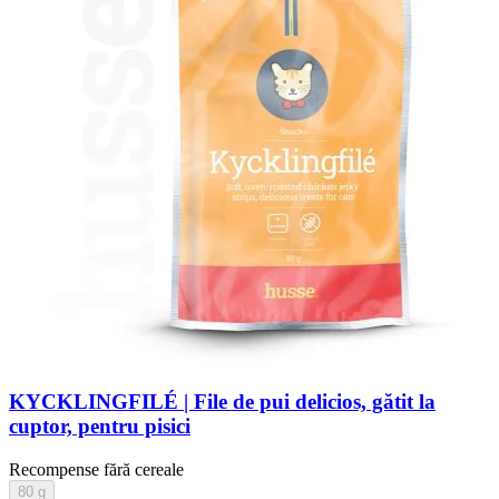
KYCKLINGFILÉ | File de pui delicios, gătit la
cuptor, pentru pisici
Recompense fără cereale
80 g