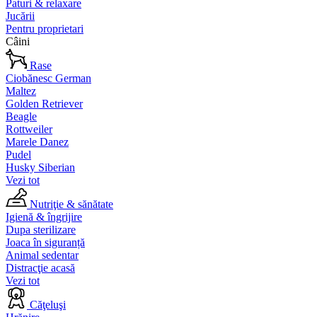
Paturi & relaxare
Jucării
Pentru proprietari
Câini
Rase
Ciobănesc German
Maltez
Golden Retriever
Beagle
Rottweiler
Marele Danez
Pudel
Husky Siberian
Vezi tot
Nutriţie & sănătate
Igienă & îngrijire
Dupa sterilizare
Joaca în siguranță
Animal sedentar
Distracţie acasă
Vezi tot
Căţeluşi