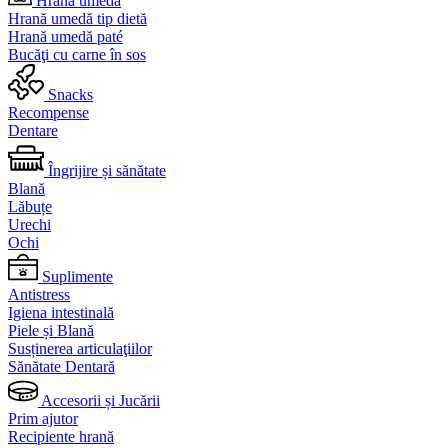
Hrană umedă
Hrană umedă tip dietă
Hrană umedă paté
Bucăţi cu carne în sos
Snacks
Recompense
Dentare
Îngrijire și sănătate
Blană
Lăbuțe
Urechi
Ochi
Suplimente
Antistress
Igiena intestinală
Piele și Blană
Susținerea articulaţiilor
Sănătate Dentară
Accesorii și Jucării
Prim ajutor
Recipiente hrană