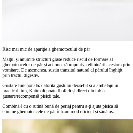
Risc mai mic de apariție a ghemotocului de păr
Malțul și anumite structuri grase reduce riscul de formare al
ghemotoacelor de păr și actionează împotriva eliminării acestora prin
vomitare. De asemenea, susțin tranzitul natural al părului înghițit
prin tractul digestiv.
Gustare funcțională: datorită gustului deosebit și a ambalajului
practic în tub, Kattmalt poate fi oferit și direct din tub ca
gustare/recompensă pisicii tale.
Combină-l cu o rutină bună de periaj pentru a-ți ajuta pisica să
elimine ghemotoacele de păr într-un mod eficient și sănătos.