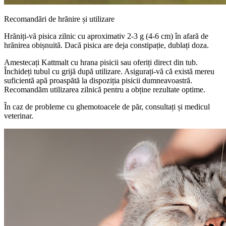
Recomandări de hrănire și utilizare
Hrăniți-vă pisica zilnic cu aproximativ 2-3 g (4-6 cm) în afară de
hrănirea obișnuită. Dacă pisica are deja constipație, dublați doza.
Amestecați Kattmalt cu hrana pisicii sau oferiți direct din tub.
Închideți tubul cu grijă după utilizare. Asigurați-vă că există mereu
suficientă apă proaspătă la dispoziția pisicii dumneavoastră.
Recomandăm utilizarea zilnică pentru a obține rezultate optime.
În caz de probleme cu ghemotoacele de păr, consultați și medicul
veterinar.