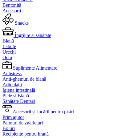
Bentonită
Accesorii
Snacks
Îngrijire și sănătate
Blană
Lăbuțe
Urechi
Ochi
Suplimente Alimentare
Antistress
Anti-ghemuri de blană
Articulaţii
Igiena intestinală
Piele și Blană
Sănătate Dentară
Accesorii și Jucării pentru pisici
Prim ajutor
Panouri de zgârieturi
Boluri
Recipiente pentru hrană