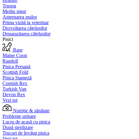
Hrănire
Trusou
Mediu sigur
Antrenarea puilor
Prima vizită la veterinar
Dezvoltarea căţeluşilor
Deparazitarea căţeluşilor
Pisici
Rase
Maine Coon
Ragdoll
Pisica Persană
Scottish Fold
Pisica Siameză
Cornish Rex
Turkish Van
Devon Rex
Vezi tot
Nutriţie & sănătate
Probleme urinare
Lucru de acasă cu pisica
După sterilizare
Trucuri de învăţat pisica
Vezi tot