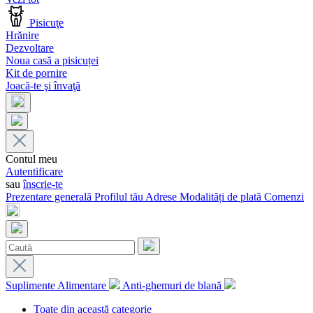
Pisicuţe
Hrănire
Dezvoltare
Noua casă a pisicuței
Kit de pornire
Joacă-te şi învaţă
Contul meu
Autentificare
sau
înscrie-te
Prezentare generală
Profilul tău
Adrese
Modalități de plată
Comenzi
Suplimente Alimentare
Anti-ghemuri de blană
Toate din această categorie