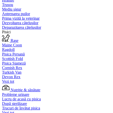
Hrănire
Trusou
Mediu sigur
Antrenarea puilor
Prima vizită la veterinar
Dezvoltarea căţeluşilor
Deparazitarea căţeluşilor
Pisici
Rase
Maine Coon
Ragdoll
Pisica Persană
Scottish Fold
Pisica Siameză
Cornish Rex
Turkish Van
Devon Rex
Vezi tot
Nutriţie & sănătate
Probleme urinare
Lucru de acasă cu pisica
După sterilizare
Trucuri de învăţat pisica
Vezi tot