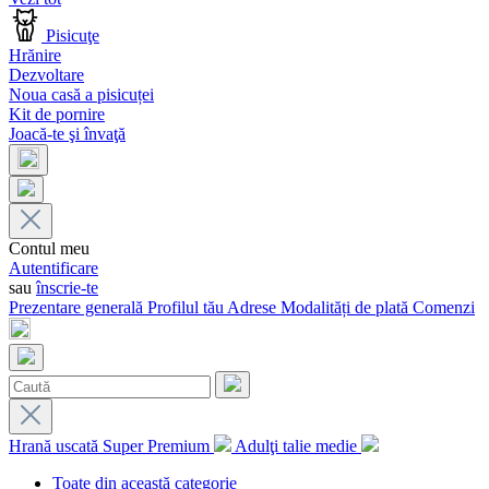
Pisicuţe
Hrănire
Dezvoltare
Noua casă a pisicuței
Kit de pornire
Joacă-te şi învaţă
Contul meu
Autentificare
sau
înscrie-te
Prezentare generală
Profilul tău
Adrese
Modalități de plată
Comenzi
Hrană uscată Super Premium
Adulţi talie medie
Toate din această categorie