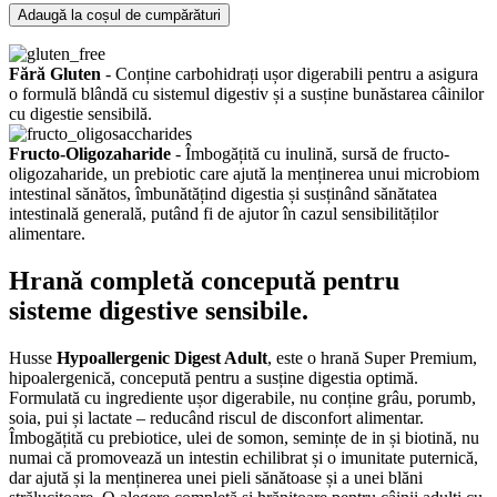
Adaugă la coșul de cumpărături
Fără Gluten
- Conține carbohidrați ușor digerabili pentru a asigura
o formulă blândă cu sistemul digestiv și a susține bunăstarea câinilor
cu digestie sensibilă.
Fructo-Oligozaharide
- Îmbogățită cu inulină, sursă de fructo-
oligozaharide, un prebiotic care ajută la menținerea unui microbiom
intestinal sănătos, îmbunătățind digestia și susținând sănătatea
intestinală generală, putând fi de ajutor în cazul sensibilităților
alimentare.
Hrană completă concepută pentru
sisteme digestive sensibile.
Husse
Hypoallergenic Digest Adult
, este o hrană Super Premium,
hipoalergenică, concepută pentru a susține digestia optimă.
Formulată cu ingrediente ușor digerabile, nu conține grâu, porumb,
soia, pui și lactate – reducând riscul de disconfort alimentar.
Îmbogățită cu prebiotice, ulei de somon, semințe de in și biotină, nu
numai că promovează un intestin echilibrat și o imunitate puternică,
dar ajută și la menținerea unei pieli sănătoase și a unei blăni