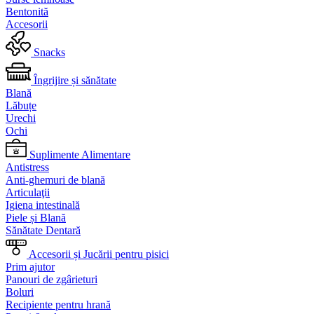
Bentonită
Accesorii
Snacks
Îngrijire și sănătate
Blană
Lăbuțe
Urechi
Ochi
Suplimente Alimentare
Antistress
Anti-ghemuri de blană
Articulaţii
Igiena intestinală
Piele și Blană
Sănătate Dentară
Accesorii și Jucării pentru pisici
Prim ajutor
Panouri de zgârieturi
Boluri
Recipiente pentru hrană