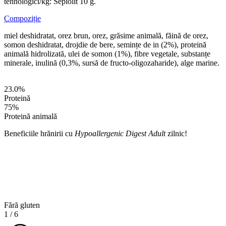
tehnologici/kg: Sepiolit 10 g.
Compoziție
miel deshidratat, orez brun, orez, grăsime animală, făină de orez,
somon deshidratat, drojdie de bere, semințe de in (2%), proteină
animală hidrolizată, ulei de somon (1%), fibre vegetale, substanțe
minerale, inulină (0,3%, sursă de fructo-oligozaharide), alge marine.
23.0
%
Proteină
75
%
Proteină animală
Beneficiile hrănirii cu
Hypoallergenic Digest Adult
zilnic!
Fără gluten
1
/
6