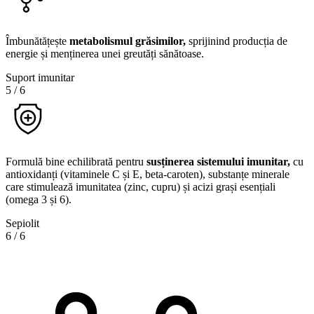
Îmbunătățește
metabolismul grăsimilor,
sprijinind producția de
energie și menținerea unei greutăți sănătoase.
Suport imunitar
5
/
6
Formulă bine echilibrată pentru
susținerea sistemului imunitar,
cu
antioxidanți (vitaminele C și E, beta-caroten), substanțe minerale
care stimulează imunitatea (zinc, cupru) și acizi grași esențiali
(omega 3 și 6).
Sepiolit
6
/
6