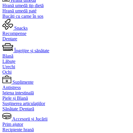
Hrană umedă
Hrană umedă tip dietă
Hrană umedă paté
Bucăţi cu carne în sos
Snacks
Recompense
Dentare
Îngrijire și sănătate
Blană
Lăbuțe
Urechi
Ochi
Suplimente
Antistress
Igiena intestinală
Piele și Blană
Susținerea articulaţiilor
Sănătate Dentară
Accesorii și Jucării
Prim ajutor
Recipiente hrană