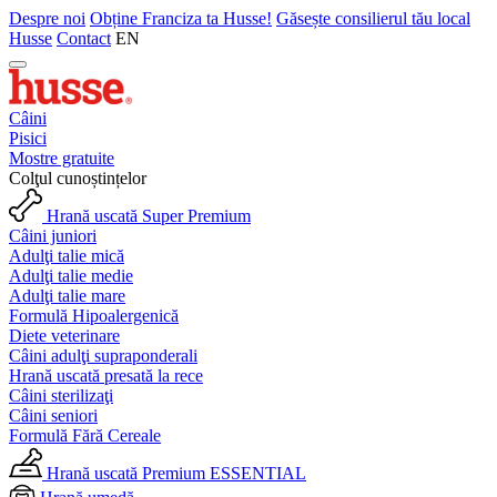
Despre noi
Obține Franciza ta Husse!
Găsește consilierul tău local
Husse
Contact
EN
Câini
Pisici
Mostre gratuite
Colţul cunoștințelor
Hrană uscată Super Premium
Câini juniori
Adulţi talie mică
Adulţi talie medie
Adulţi talie mare
Formulă Hipoalergenică
Diete veterinare
Câini adulţi supraponderali
Hrană uscată presată la rece
Câini sterilizaţi
Câini seniori
Formulă Fără Cereale
Hrană uscată Premium ESSENTIAL