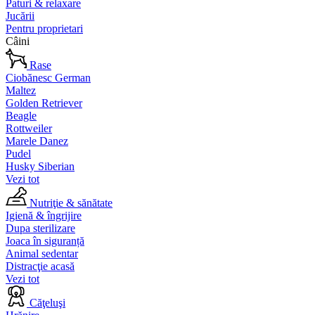
Paturi & relaxare
Jucării
Pentru proprietari
Câini
Rase
Ciobănesc German
Maltez
Golden Retriever
Beagle
Rottweiler
Marele Danez
Pudel
Husky Siberian
Vezi tot
Nutriţie & sănătate
Igienă & îngrijire
Dupa sterilizare
Joaca în siguranță
Animal sedentar
Distracţie acasă
Vezi tot
Căţeluşi