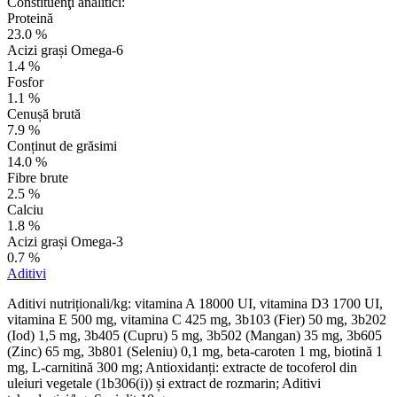
Constituenţi analitici:
Proteină
23.0 %
Acizi grași Omega-6
1.4 %
Fosfor
1.1 %
Cenușă brută
7.9 %
Conținut de grăsimi
14.0 %
Fibre brute
2.5 %
Calciu
1.8 %
Acizi grași Omega-3
0.7 %
Aditivi
Aditivi nutriționali/kg: vitamina A 18000 UI, vitamina D3 1700 UI,
vitamina E 500 mg, vitamina C 425 mg, 3b103 (Fier) 50 mg, 3b202
(Iod) 1,5 mg, 3b405 (Cupru) 5 mg, 3b502 (Mangan) 35 mg, 3b605
(Zinc) 65 mg, 3b801 (Seleniu) 0,1 mg, beta-caroten 1 mg, biotină 1
mg, L-carnitină 300 mg; Antioxidanți: extracte de tocoferol din
uleiuri vegetale (1b306(i)) și extract de rozmarin; Aditivi