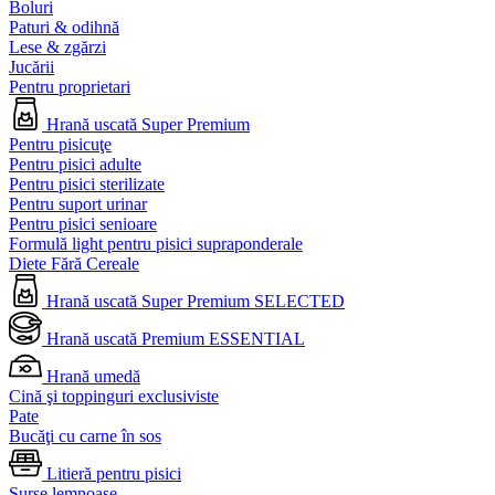
Boluri
Paturi & odihnă
Lese & zgărzi
Jucării
Pentru proprietari
Hrană uscată Super Premium
Pentru pisicuţe
Pentru pisici adulte
Pentru pisici sterilizate
Pentru suport urinar
Pentru pisici senioare
Formulă light pentru pisici supraponderale
Diete Fără Cereale
Hrană uscată Super Premium SELECTED
Hrană uscată Premium ESSENTIAL
Hrană umedă
Cină şi toppinguri exclusiviste
Pate
Bucăţi cu carne în sos
Litieră pentru pisici
Surse lemnoase