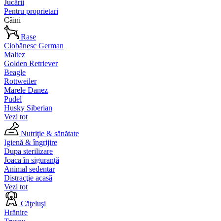
Jucării
Pentru proprietari
Câini
Rase
Ciobănesc German
Maltez
Golden Retriever
Beagle
Rottweiler
Marele Danez
Pudel
Husky Siberian
Vezi tot
Nutriţie & sănătate
Igienă & îngrijire
Dupa sterilizare
Joaca în siguranță
Animal sedentar
Distracţie acasă
Vezi tot
Căţeluşi
Hrănire