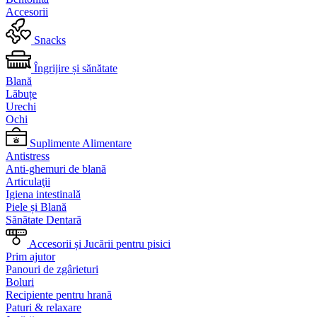
Accesorii
Snacks
Îngrijire și sănătate
Blană
Lăbuțe
Urechi
Ochi
Suplimente Alimentare
Antistress
Anti-ghemuri de blană
Articulaţii
Igiena intestinală
Piele și Blană
Sănătate Dentară
Accesorii și Jucării pentru pisici
Prim ajutor
Panouri de zgârieturi
Boluri
Recipiente pentru hrană
Paturi & relaxare