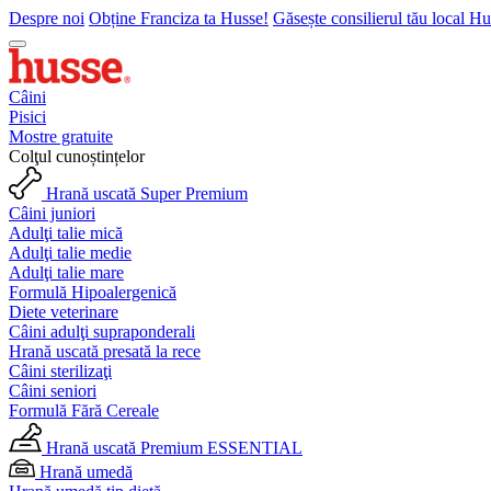
Despre noi
Obține Franciza ta Husse!
Găsește consilierul tău local H
Câini
Pisici
Mostre gratuite
Colţul cunoștințelor
Hrană uscată Super Premium
Câini juniori
Adulţi talie mică
Adulţi talie medie
Adulţi talie mare
Formulă Hipoalergenică
Diete veterinare
Câini adulţi supraponderali
Hrană uscată presată la rece
Câini sterilizaţi
Câini seniori
Formulă Fără Cereale
Hrană uscată Premium ESSENTIAL
Hrană umedă