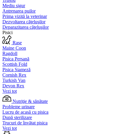
Trusou
Mediu sigur
Antrenarea puilor
Prima vizită la veterinar
Dezvoltarea căţeluşilor
Deparazitarea căţeluşilor
Pisici
Rase
Maine Coon
Ragdoll
Pisica Persană
Scottish Fold
Pisica Siameză
Cornish Rex
Turkish Van
Devon Rex
Vezi tot
Nutriţie & sănătate
Probleme urinare
Lucru de acasă cu pisica
După sterilizare
Trucuri de învăţat pisica
Vezi tot