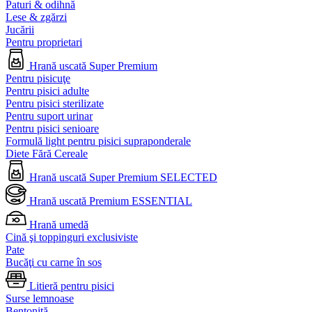
Paturi & odihnă
Lese & zgărzi
Jucării
Pentru proprietari
Hrană uscată Super Premium
Pentru pisicuţe
Pentru pisici adulte
Pentru pisici sterilizate
Pentru suport urinar
Pentru pisici senioare
Formulă light pentru pisici supraponderale
Diete Fără Cereale
Hrană uscată Super Premium SELECTED
Hrană uscată Premium ESSENTIAL
Hrană umedă
Cină şi toppinguri exclusiviste
Pate
Bucăţi cu carne în sos
Litieră pentru pisici
Surse lemnoase
Bentonită