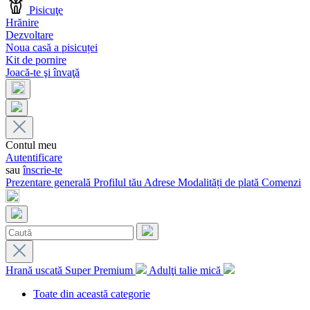
Pisicuţe
Hrănire
Dezvoltare
Noua casă a pisicuței
Kit de pornire
Joacă-te şi învaţă
Contul meu
Autentificare
sau
înscrie-te
Prezentare generală
Profilul tău
Adrese
Modalități de plată
Comenzi
Hrană uscată Super Premium
Adulţi talie mică
Toate din această categorie