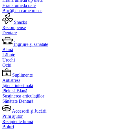
Hrană umedă tip dietă
Hrană umedă paté
Bucăţi cu carne în sos
Snacks
Recompense
Dentare
Îngrijire și sănătate
Blană
Lăbuțe
Urechi
Ochi
Suplimente
Antistress
Igiena intestinală
Piele și Blană
Susținerea articulaţiilor
Sănătate Dentară
Accesorii și Jucării
Prim ajutor
Recipiente hrană
Boluri