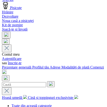
Pisicuţe
Hrănire
Dezvoltare
Noua casă a pisicuței
Kit de pornire
Joacă-te şi învaţă
Contul meu
Autentificare
sau
înscrie-te
Prezentare generală
Profilul tău
Adrese
Modalități de plată
Comenzi
Hrană umedă
Cină şi toppinguri exclusiviste
Toate din această categorie