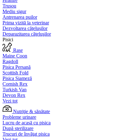
Hrănire
Trusou
Mediu sigur
Antrenarea puilor
Prima vizită la veterinar
Dezvoltarea căţeluşilor
Deparazitarea căţeluşilor
Pisici
Rase
Maine Coon
Ragdoll
Pisica Persană
Scottish Fold
Pisica Siameză
Cornish Rex
Turkish Van
Devon Rex
Vezi tot
Nutriţie & sănătate
Probleme urinare
Lucru de acasă cu pisica
După sterilizare
Trucuri de învăţat pisica
Vezi tot