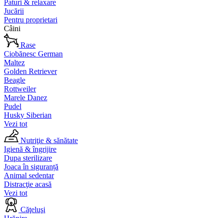
Paturi & relaxare
Jucării
Pentru proprietari
Câini
Rase
Ciobănesc German
Maltez
Golden Retriever
Beagle
Rottweiler
Marele Danez
Pudel
Husky Siberian
Vezi tot
Nutriţie & sănătate
Igienă & îngrijire
Dupa sterilizare
Joaca în siguranță
Animal sedentar
Distracţie acasă
Vezi tot
Căţeluşi