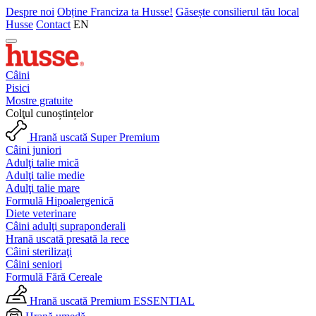
Despre noi
Obține Franciza ta Husse!
Găsește consilierul tău local
Husse
Contact
EN
Câini
Pisici
Mostre gratuite
Colţul cunoștințelor
Hrană uscată Super Premium
Câini juniori
Adulţi talie mică
Adulţi talie medie
Adulţi talie mare
Formulă Hipoalergenică
Diete veterinare
Câini adulţi supraponderali
Hrană uscată presată la rece
Câini sterilizaţi
Câini seniori
Formulă Fără Cereale
Hrană uscată Premium ESSENTIAL