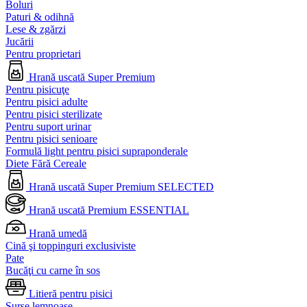
Boluri
Paturi & odihnă
Lese & zgărzi
Jucării
Pentru proprietari
Hrană uscată Super Premium
Pentru pisicuţe
Pentru pisici adulte
Pentru pisici sterilizate
Pentru suport urinar
Pentru pisici senioare
Formulă light pentru pisici supraponderale
Diete Fără Cereale
Hrană uscată Super Premium SELECTED
Hrană uscată Premium ESSENTIAL
Hrană umedă
Cină şi toppinguri exclusiviste
Pate
Bucăţi cu carne în sos
Litieră pentru pisici
Surse lemnoase