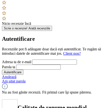
Nicio recenzie încă
Scrie o recenzie!
Arată recenziile
Autentificare
Recenziile pot fi adăugate doar dacă ești autentificat. Te rugăm să
introduci datele de autentificare mai jos.
Client nou?
Adresa ta de e-mail
Parola ta
Autentificare
Anulează
Am uitat parola
Nu au fost găsite recenzii. Fii primul care îşi spune părerea.
Calitate de renume mondial,