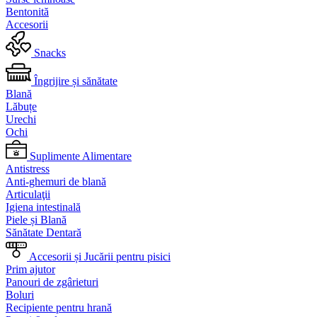
Bentonită
Accesorii
Snacks
Îngrijire și sănătate
Blană
Lăbuțe
Urechi
Ochi
Suplimente Alimentare
Antistress
Anti-ghemuri de blană
Articulaţii
Igiena intestinală
Piele și Blană
Sănătate Dentară
Accesorii și Jucării pentru pisici
Prim ajutor
Panouri de zgârieturi
Boluri
Recipiente pentru hrană