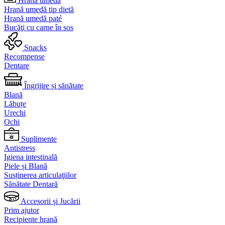
Hrană umedă
Hrană umedă tip dietă
Hrană umedă paté
Bucăţi cu carne în sos
Snacks
Recompense
Dentare
Îngrijire și sănătate
Blană
Lăbuțe
Urechi
Ochi
Suplimente
Antistress
Igiena intestinală
Piele și Blană
Susținerea articulaţiilor
Sănătate Dentară
Accesorii și Jucării
Prim ajutor
Recipiente hrană