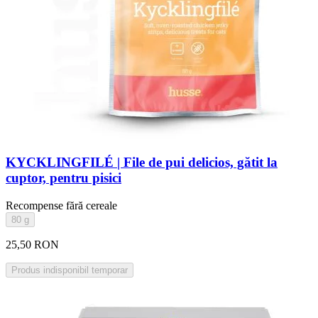
KYCKLINGFILÉ | File de pui delicios, gătit la
cuptor, pentru pisici
Recompense fără cereale
80 g
25,50 RON
Produs indisponibil temporar