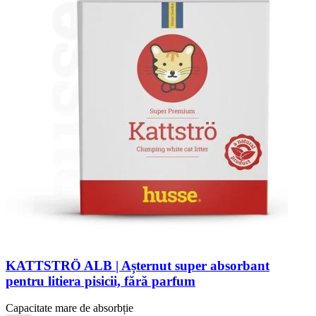
KATTSTRÖ ALB | Așternut super absorbant
pentru litiera pisicii, fără parfum
Capacitate mare de absorbție