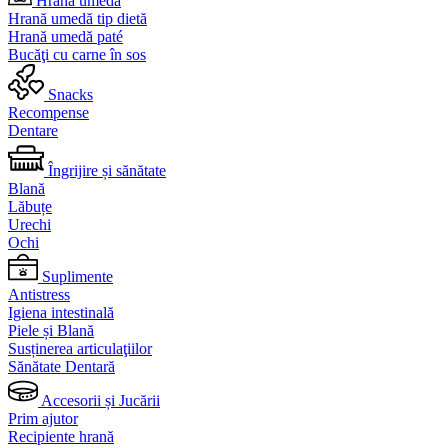
Hrană umedă
Hrană umedă tip dietă
Hrană umedă paté
Bucăţi cu carne în sos
Snacks
Recompense
Dentare
Îngrijire și sănătate
Blană
Lăbuțe
Urechi
Ochi
Suplimente
Antistress
Igiena intestinală
Piele și Blană
Susținerea articulaţiilor
Sănătate Dentară
Accesorii și Jucării
Prim ajutor
Recipiente hrană