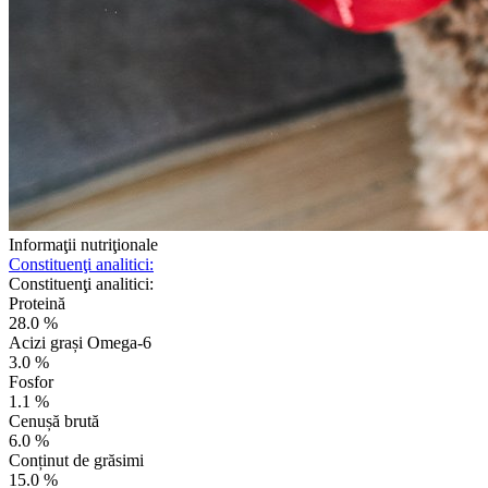
Informaţii nutriţionale
Constituenţi analitici:
Constituenţi analitici:
Proteină
28.0 %
Acizi grași Omega-6
3.0 %
Fosfor
1.1 %
Cenușă brută
6.0 %
Conținut de grăsimi
15.0 %