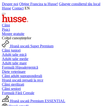
Despre noi
Obține Franciza ta Husse!
Găsește consilierul tău local
Husse
Contact
EN
Câini
Pisici
Mostre gratuite
Colţul cunoștințelor
Hrană uscată Super Premium
Câini juniori
Adulţi talie mică
Adulţi talie medie
Adulţi talie mare
Formulă Hipoalergenică
Diete veterinare
Câini adulţi supraponderali
Hrană uscată presată la rece
Câini sterilizaţi
Câini seniori
Formulă Fără Cereale
Hrană uscată Premium ESSENTIAL