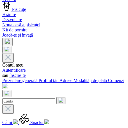
Pisicuţe
Hrănire
Dezvoltare
Noua casă a pisicuței
Kit de pornire
Joacă-te şi învaţă
Contul meu
Autentificare
sau
înscrie-te
Prezentare generală
Profilul tău
Adrese
Modalități de plată
Comenzi
Câini
Snacks