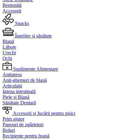
Bentonită
Accesorii
Snacks
Îngrijire și sănătate
Blană
Lăbuțe
Urechi
Ochi
Suplimente Alimentare
Antistress
Anti-ghemuri de blană
Articulaţii
Igiena intestinală
Piele și Blană
Sănătate Dentară
Accesorii și Jucării pentru pisici
Prim ajutor
Panouri de zgârieturi
Boluri
Recipiente pentru hrană