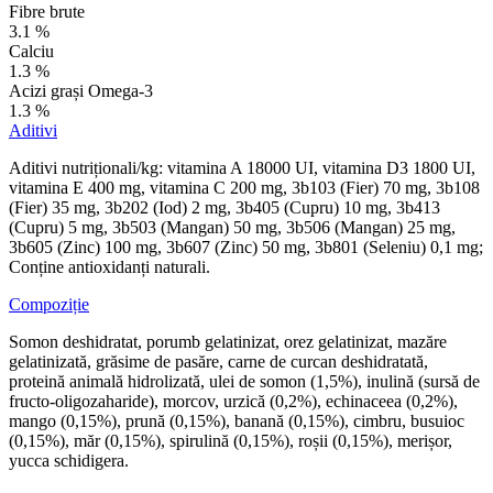
Fibre brute
3.1 %
Calciu
1.3 %
Acizi grași Omega-3
1.3 %
Aditivi
Aditivi nutriționali/kg: vitamina A 18000 UI, vitamina D3 1800 UI,
vitamina E 400 mg, vitamina C 200 mg, 3b103 (Fier) 70 mg, 3b108
(Fier) 35 mg, 3b202 (Iod) 2 mg, 3b405 (Cupru) 10 mg, 3b413
(Cupru) 5 mg, 3b503 (Mangan) 50 mg, 3b506 (Mangan) 25 mg,
3b605 (Zinc) 100 mg, 3b607 (Zinc) 50 mg, 3b801 (Seleniu) 0,1 mg;
Conține antioxidanți naturali.
Compoziție
Somon deshidratat, porumb gelatinizat, orez gelatinizat, mazăre
gelatinizată, grăsime de pasăre, carne de curcan deshidratată,
proteină animală hidrolizată, ulei de somon (1,5%), inulină (sursă de
fructo-oligozaharide), morcov, urzică (0,2%), echinaceea (0,2%),
mango (0,15%), prună (0,15%), banană (0,15%), cimbru, busuioc
(0,15%), măr (0,15%), spirulină (0,15%), roșii (0,15%), merișor,
yucca schidigera.