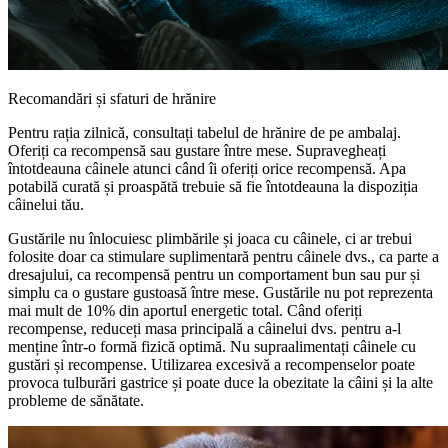
Recomandări și sfaturi de hrănire
Pentru rația zilnică, consultați tabelul de hrănire de pe ambalaj.
Oferiți ca recompensă sau gustare între mese. Supravegheați
întotdeauna câinele atunci când îi oferiți orice recompensă. Apa
potabilă curată și proaspătă trebuie să fie întotdeauna la dispoziția
câinelui tău.
Gustările nu înlocuiesc plimbările și joaca cu câinele, ci ar trebui
folosite doar ca stimulare suplimentară pentru câinele dvs., ca parte a
dresajului, ca recompensă pentru un comportament bun sau pur și
simplu ca o gustare gustoasă între mese. Gustările nu pot reprezenta
mai mult de 10% din aportul energetic total. Când oferiți
recompense, reduceți masa principală a câinelui dvs. pentru a-l
menține într-o formă fizică optimă. Nu supraalimentați câinele cu
gustări și recompense. Utilizarea excesivă a recompenselor poate
provoca tulburări gastrice și poate duce la obezitate la câini și la alte
probleme de sănătate.