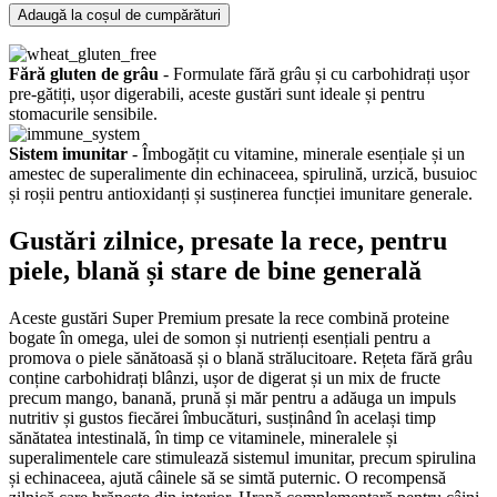
Adaugă la coșul de cumpărături
Fără gluten de grâu
- Formulate fără grâu și cu carbohidrați ușor
pre-gătiți, ușor digerabili, aceste gustări sunt ideale și pentru
stomacurile sensibile.
Sistem imunitar
- Îmbogățit cu vitamine, minerale esențiale și un
amestec de superalimente din echinaceea, spirulină, urzică, busuioc
și roșii pentru antioxidanți și susținerea funcției imunitare generale.
Gustări zilnice, presate la rece, pentru
piele, blană și stare de bine generală
Aceste gustări Super Premium presate la rece combină proteine ​​
bogate în omega, ulei de somon și nutrienți esențiali pentru a
promova o piele sănătoasă și o blană strălucitoare. Rețeta fără grâu
conține carbohidrați blânzi, ușor de digerat și un mix de fructe
precum mango, banană, prună și măr pentru a adăuga un impuls
nutritiv și gustos fiecărei îmbucături, susținând în același timp
sănătatea intestinală, în timp ce vitaminele, mineralele și
superalimentele care stimulează sistemul imunitar, precum spirulina
și echinaceea, ajută câinele să se simtă puternic. O recompensă