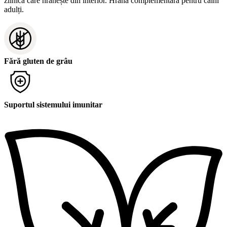
zilnică care hrănește din interior. Hrană complementară pentru câini
adulți.
Fără gluten de grâu
Suportul sistemului imunitar