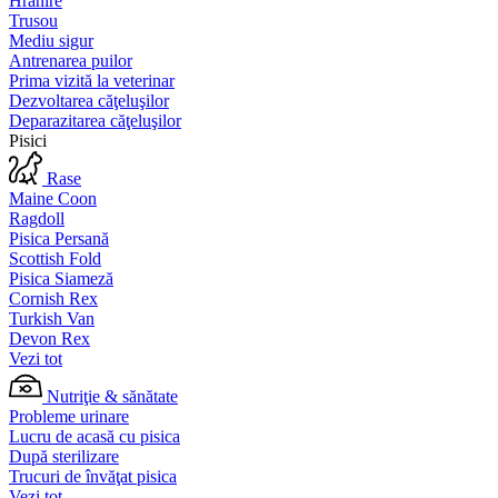
Hrănire
Trusou
Mediu sigur
Antrenarea puilor
Prima vizită la veterinar
Dezvoltarea căţeluşilor
Deparazitarea căţeluşilor
Pisici
Rase
Maine Coon
Ragdoll
Pisica Persană
Scottish Fold
Pisica Siameză
Cornish Rex
Turkish Van
Devon Rex
Vezi tot
Nutriţie & sănătate
Probleme urinare
Lucru de acasă cu pisica
După sterilizare
Trucuri de învăţat pisica
Vezi tot