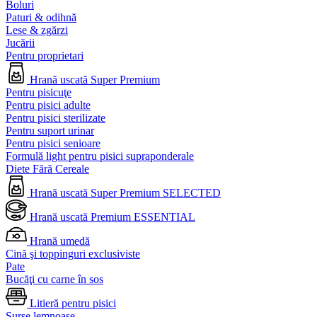
Boluri
Paturi & odihnă
Lese & zgărzi
Jucării
Pentru proprietari
Hrană uscată Super Premium
Pentru pisicuţe
Pentru pisici adulte
Pentru pisici sterilizate
Pentru suport urinar
Pentru pisici senioare
Formulă light pentru pisici supraponderale
Diete Fără Cereale
Hrană uscată Super Premium SELECTED
Hrană uscată Premium ESSENTIAL
Hrană umedă
Cină şi toppinguri exclusiviste
Pate
Bucăţi cu carne în sos
Litieră pentru pisici
Surse lemnoase