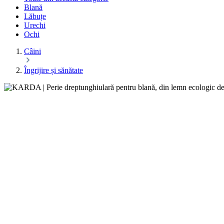
Blană
Lăbuțe
Urechi
Ochi
Câini
Îngrijire și sănătate