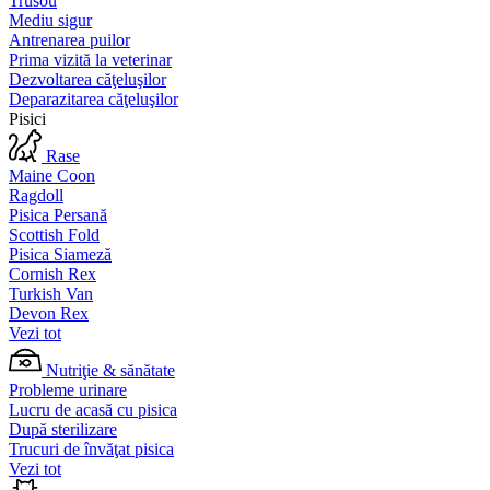
Trusou
Mediu sigur
Antrenarea puilor
Prima vizită la veterinar
Dezvoltarea căţeluşilor
Deparazitarea căţeluşilor
Pisici
Rase
Maine Coon
Ragdoll
Pisica Persană
Scottish Fold
Pisica Siameză
Cornish Rex
Turkish Van
Devon Rex
Vezi tot
Nutriţie & sănătate
Probleme urinare
Lucru de acasă cu pisica
După sterilizare
Trucuri de învăţat pisica
Vezi tot