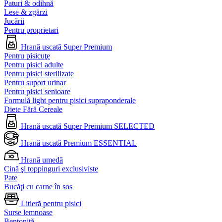
Paturi & odihnă
Lese & zgărzi
Jucării
Pentru proprietari
Hrană uscată Super Premium
Pentru pisicuţe
Pentru pisici adulte
Pentru pisici sterilizate
Pentru suport urinar
Pentru pisici senioare
Formulă light pentru pisici supraponderale
Diete Fără Cereale
Hrană uscată Super Premium SELECTED
Hrană uscată Premium ESSENTIAL
Hrană umedă
Cină şi toppinguri exclusiviste
Pate
Bucăţi cu carne în sos
Litieră pentru pisici
Surse lemnoase
Bentonită