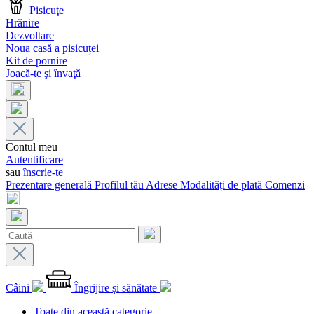
Pisicuţe
Hrănire
Dezvoltare
Noua casă a pisicuței
Kit de pornire
Joacă-te şi învaţă
Contul meu
Autentificare
sau
înscrie-te
Prezentare generală
Profilul tău
Adrese
Modalități de plată
Comenzi
Câini
Îngrijire și sănătate
Toate din această categorie