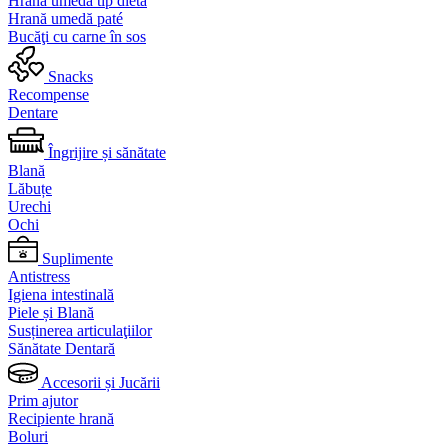
Hrană umedă tip dietă
Hrană umedă paté
Bucăţi cu carne în sos
Snacks
Recompense
Dentare
Îngrijire și sănătate
Blană
Lăbuțe
Urechi
Ochi
Suplimente
Antistress
Igiena intestinală
Piele și Blană
Susținerea articulaţiilor
Sănătate Dentară
Accesorii și Jucării
Prim ajutor
Recipiente hrană
Boluri