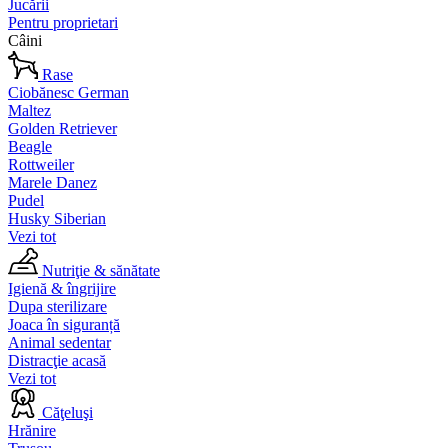
Jucării
Pentru proprietari
Câini
Rase
Ciobănesc German
Maltez
Golden Retriever
Beagle
Rottweiler
Marele Danez
Pudel
Husky Siberian
Vezi tot
Nutriţie & sănătate
Igienă & îngrijire
Dupa sterilizare
Joaca în siguranță
Animal sedentar
Distracţie acasă
Vezi tot
Căţeluşi
Hrănire