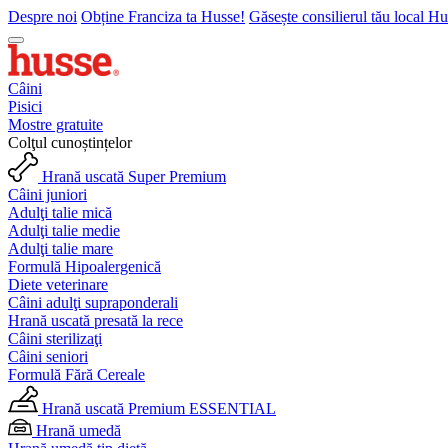
Despre noi
Obține Franciza ta Husse!
Găsește consilierul tău local H
Câini
Pisici
Mostre gratuite
Colţul cunoștințelor
Hrană uscată Super Premium
Câini juniori
Adulţi talie mică
Adulţi talie medie
Adulţi talie mare
Formulă Hipoalergenică
Diete veterinare
Câini adulţi supraponderali
Hrană uscată presată la rece
Câini sterilizaţi
Câini seniori
Formulă Fără Cereale
Hrană uscată Premium ESSENTIAL
Hrană umedă