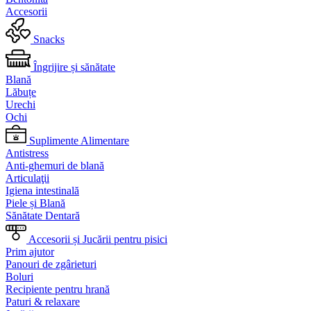
Accesorii
Snacks
Îngrijire și sănătate
Blană
Lăbuțe
Urechi
Ochi
Suplimente Alimentare
Antistress
Anti-ghemuri de blană
Articulaţii
Igiena intestinală
Piele și Blană
Sănătate Dentară
Accesorii și Jucării pentru pisici
Prim ajutor
Panouri de zgârieturi
Boluri
Recipiente pentru hrană
Paturi & relaxare