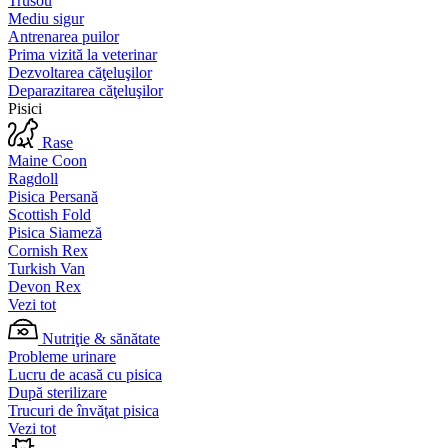
Trusou
Mediu sigur
Antrenarea puilor
Prima vizită la veterinar
Dezvoltarea căţeluşilor
Deparazitarea căţeluşilor
Pisici
Rase
Maine Coon
Ragdoll
Pisica Persană
Scottish Fold
Pisica Siameză
Cornish Rex
Turkish Van
Devon Rex
Vezi tot
Nutriţie & sănătate
Probleme urinare
Lucru de acasă cu pisica
După sterilizare
Trucuri de învăţat pisica
Vezi tot