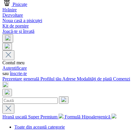
Pisicuţe
Hrănire
Dezvoltare
Noua casă a pisicuței
Kit de pornire
Joacă-te şi învaţă
Contul meu
Autentificare
sau
înscrie-te
Prezentare generală
Profilul tău
Adrese
Modalități de plată
Comenzi
Hrană uscată Super Premium
Formulă Hipoalergenică
Toate din această categorie