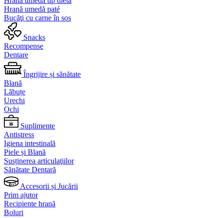
Hrană umedă tip dietă
Hrană umedă paté
Bucăţi cu carne în sos
Snacks
Recompense
Dentare
Îngrijire și sănătate
Blană
Lăbuțe
Urechi
Ochi
Suplimente
Antistress
Igiena intestinală
Piele și Blană
Susținerea articulaţiilor
Sănătate Dentară
Accesorii și Jucării
Prim ajutor
Recipiente hrană
Boluri