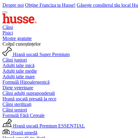
Despre noi
Obține Franciza ta Husse!
Găsește consilierul tău local H
Câini
Pisici
Mostre gratuite
Colţul cunoștințelor
Hrană uscată Super Premium
Câini juniori
Adulţi talie mică
Adulţi talie medie
Adulţi talie mare
Formulă Hipoalergenică
Diete veterinare
Câini adulţi supraponderali
Hrană uscată presată la rece
Câini sterilizaţi
Câini seniori
Formulă Fără Cereale
Hrană uscată Premium ESSENTIAL
Hrană umedă