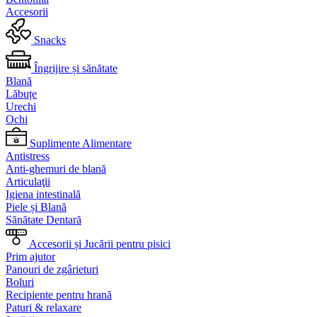
Accesorii
Snacks
Îngrijire și sănătate
Blană
Lăbuțe
Urechi
Ochi
Suplimente Alimentare
Antistress
Anti-ghemuri de blană
Articulaţii
Igiena intestinală
Piele și Blană
Sănătate Dentară
Accesorii și Jucării pentru pisici
Prim ajutor
Panouri de zgârieturi
Boluri
Recipiente pentru hrană
Paturi & relaxare