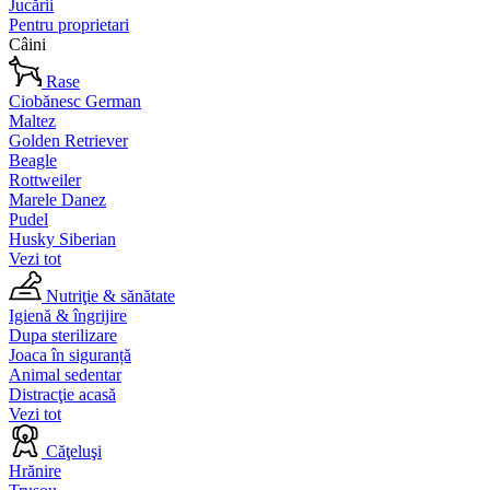
Jucării
Pentru proprietari
Câini
Rase
Ciobănesc German
Maltez
Golden Retriever
Beagle
Rottweiler
Marele Danez
Pudel
Husky Siberian
Vezi tot
Nutriţie & sănătate
Igienă & îngrijire
Dupa sterilizare
Joaca în siguranță
Animal sedentar
Distracţie acasă
Vezi tot
Căţeluşi
Hrănire