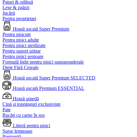
Paturi & odihnă
Lese & zgărzi
Jucării
Pentru proprietari
Hrană uscată Super Premium
Pentru pisicuţe
Pentru pisici adulte
Pentru pisici sterilizate
Pentru suport urinar
Pentru pisici senioare
Formulă light pentru pisici supraponderale
Diete Fără Cereale
Hrană uscată Super Premium SELECTED
Hrană uscată Premium ESSENTIAL
Hrană umedă
Cină şi toppinguri exclusiviste
Pate
Bucăţi cu carne în sos
Litieră pentru pisici
Surse lemnoase
Bentonită