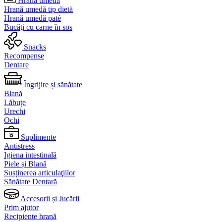
Hrană umedă
Hrană umedă tip dietă
Hrană umedă paté
Bucăţi cu carne în sos
Snacks
Recompense
Dentare
Îngrijire și sănătate
Blană
Lăbuțe
Urechi
Ochi
Suplimente
Antistress
Igiena intestinală
Piele și Blană
Susținerea articulaţiilor
Sănătate Dentară
Accesorii și Jucării
Prim ajutor
Recipiente hrană