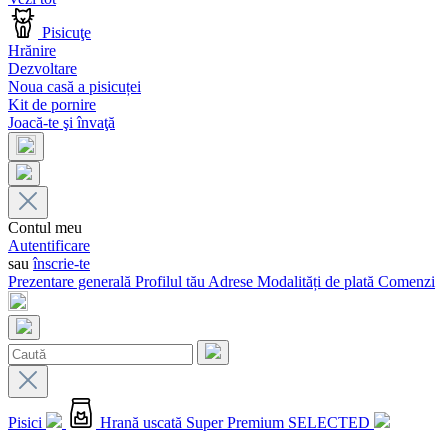
Pisicuţe
Hrănire
Dezvoltare
Noua casă a pisicuței
Kit de pornire
Joacă-te şi învaţă
Contul meu
Autentificare
sau
înscrie-te
Prezentare generală
Profilul tău
Adrese
Modalități de plată
Comenzi
Pisici
Hrană uscată Super Premium SELECTED