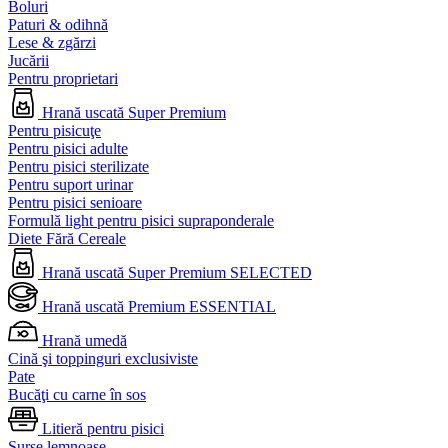
Boluri
Paturi & odihnă
Lese & zgărzi
Jucării
Pentru proprietari
Hrană uscată Super Premium
Pentru pisicuţe
Pentru pisici adulte
Pentru pisici sterilizate
Pentru suport urinar
Pentru pisici senioare
Formulă light pentru pisici supraponderale
Diete Fără Cereale
Hrană uscată Super Premium SELECTED
Hrană uscată Premium ESSENTIAL
Hrană umedă
Cină şi toppinguri exclusiviste
Pate
Bucăţi cu carne în sos
Litieră pentru pisici
Surse lemnoase