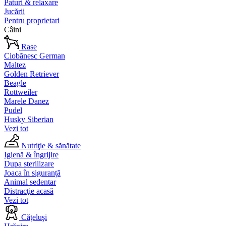
Paturi & relaxare
Jucării
Pentru proprietari
Câini
Rase
Ciobănesc German
Maltez
Golden Retriever
Beagle
Rottweiler
Marele Danez
Pudel
Husky Siberian
Vezi tot
Nutriţie & sănătate
Igienă & îngrijire
Dupa sterilizare
Joaca în siguranță
Animal sedentar
Distracţie acasă
Vezi tot
Căţeluşi