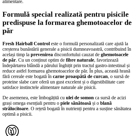
alimentare.
Formulă special realizată pentru pisicile
predispuse la formarea ghemotoacelor de
păr
Fresh Hairball Control
este o formulă personalizată care ajută la
creșterea bunăstării generale a pisicii dumneavoastră, contribuind în
același timp la
prevenirea
disconfortului cauzat de
ghemotoacele
de
păr
. Cu un conținut optim de
fibre naturale
, favorizează
îndepărtarea blândă a părului înghițit prin tractul gastro-intestinal și
reduce astfel formarea ghemotoacelor de păr. În plus, această hrană
fără cereale este bogată în
carne proaspătă de curcan
, o sursă de
proteine ​​slabe care oferă un gust excelent și o digestibilitate care
satisface instinctele alimentare naturale ale pisicii.
De asemenea, este îmbogățită cu
ulei de somon
ca sursă de acizi
grași omega esențiali pentru o
piele sănătoasă
și o
blană
strălucitoare
. O rețetă bogată în nutrienți pentru a susține sănătatea
optimă a pisicii.