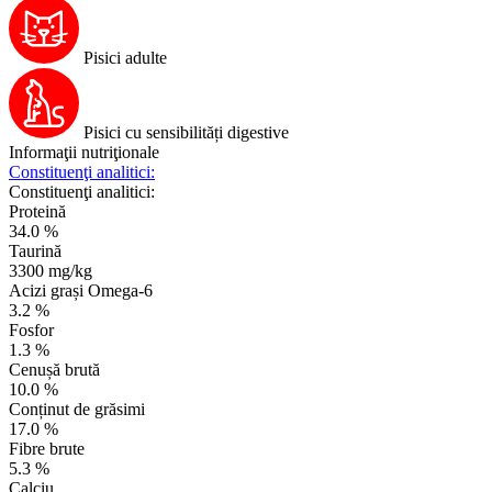
Pisici adulte
Pisici cu sensibilități digestive
Informaţii nutriţionale
Constituenţi analitici:
Constituenţi analitici:
Proteină
34.0 %
Taurină
3300 mg/kg
Acizi grași Omega-6
3.2 %
Fosfor
1.3 %
Cenușă brută
10.0 %
Conținut de grăsimi
17.0 %
Fibre brute
5.3 %
Calciu