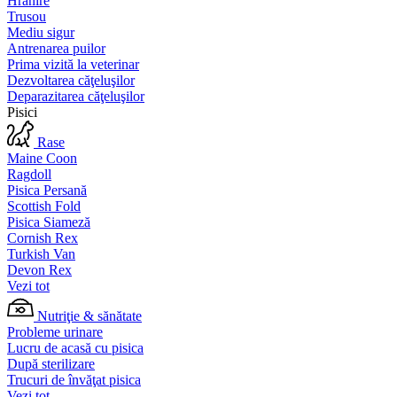
Hrănire
Trusou
Mediu sigur
Antrenarea puilor
Prima vizită la veterinar
Dezvoltarea căţeluşilor
Deparazitarea căţeluşilor
Pisici
Rase
Maine Coon
Ragdoll
Pisica Persană
Scottish Fold
Pisica Siameză
Cornish Rex
Turkish Van
Devon Rex
Vezi tot
Nutriţie & sănătate
Probleme urinare
Lucru de acasă cu pisica
După sterilizare
Trucuri de învăţat pisica
Vezi tot