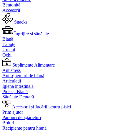
Bentonită
Accesorii
Snacks
Îngrijire și sănătate
Blană
Lăbuțe
Urechi
Ochi
Suplimente Alimentare
Antistress
Anti-ghemuri de blană
Articulaţii
Igiena intestinală
Piele și Blană
Sănătate Dentară
Accesorii și Jucării pentru pisici
Prim ajutor
Panouri de zgârieturi
Boluri
Recipiente pentru hrană