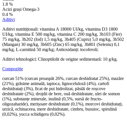
1.8 %
Acizi grași Omega-3
0.4 %
Aditivi
Aditivi nutritiționali: vitamina A 18000 UI/kg, vitamina D3 1800
UI/kg, vitamina E 500 mg/kg, vitamina C 200 mg/kg, 3b103 (Fier)
75 mg/kg, 3b202 (Iod) 1,5 mg/kg, 3b405 (Cupru) 5,0 mg/kg, 3b502
(Mangan) 30 mg/kg, 3b605 (Zinc) 65 mg/kg, 3b801 (Seleniu) 0,1
mg/kg, L-carnitină 50 mg/kg; Antioxidanți: tocoferoli;
Aditivi tehnologici: Clinoptilolit de origine sedimentară: 10 g/kg.
Compoziție
curcan 51% (curcan proaspăt 26%, curcan deshidratat 25%), mazăre
(21%), grăsime animală, tapioca, lignoceluloză (4%), cartofi
deshidratați (3%), ficat de pui hidrolizat, păstăi de roșcove
deshidratate (2%), drojdii de bere, ouă deshidratate, ulei de somon
(1%), substanțe minerale, inulină (0,5%, sursă de fructo-
oligozaharide), merișoare deshidratate (0,1%), morcovi deshidratați,
urzică, echinaceea, mere deshidratate, cimbru, busuioc, spirulină
(0,02%), yucca schidigera (0,02%).