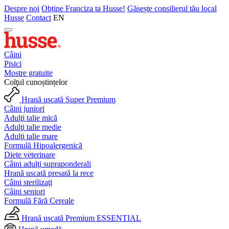
Despre noi
Obține Franciza ta Husse!
Găsește consilierul tău local
Husse
Contact
EN
Câini
Pisici
Mostre gratuite
Colţul cunoștințelor
Hrană uscată Super Premium
Câini juniori
Adulţi talie mică
Adulţi talie medie
Adulţi talie mare
Formulă Hipoalergenică
Diete veterinare
Câini adulţi supraponderali
Hrană uscată presată la rece
Câini sterilizaţi
Câini seniori
Formulă Fără Cereale
Hrană uscată Premium ESSENTIAL