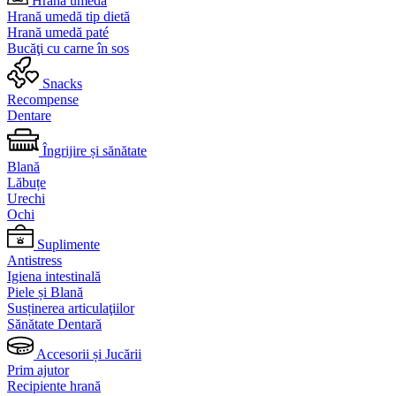
Hrană umedă
Hrană umedă tip dietă
Hrană umedă paté
Bucăţi cu carne în sos
Snacks
Recompense
Dentare
Îngrijire și sănătate
Blană
Lăbuțe
Urechi
Ochi
Suplimente
Antistress
Igiena intestinală
Piele și Blană
Susținerea articulaţiilor
Sănătate Dentară
Accesorii și Jucării
Prim ajutor
Recipiente hrană