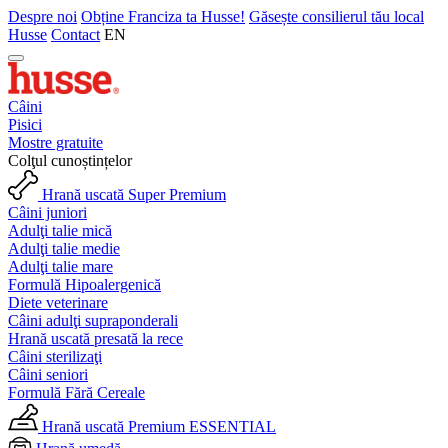
Despre noi
Obține Franciza ta Husse!
Găsește consilierul tău local
Husse
Contact
EN
Câini
Pisici
Mostre gratuite
Colţul cunoștințelor
Hrană uscată Super Premium
Câini juniori
Adulţi talie mică
Adulţi talie medie
Adulţi talie mare
Formulă Hipoalergenică
Diete veterinare
Câini adulţi supraponderali
Hrană uscată presată la rece
Câini sterilizaţi
Câini seniori
Formulă Fără Cereale
Hrană uscată Premium ESSENTIAL