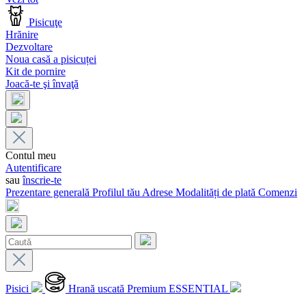
Pisicuţe
Hrănire
Dezvoltare
Noua casă a pisicuței
Kit de pornire
Joacă-te şi învaţă
Contul meu
Autentificare
sau
înscrie-te
Prezentare generală
Profilul tău
Adrese
Modalități de plată
Comenzi
Pisici
Hrană uscată Premium ESSENTIAL