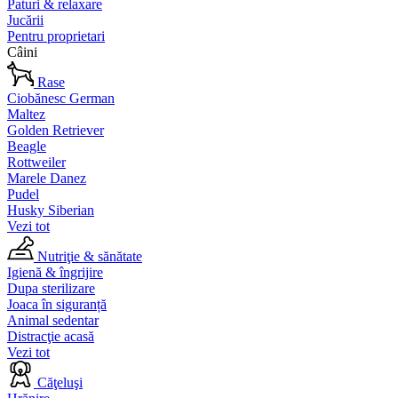
Paturi & relaxare
Jucării
Pentru proprietari
Câini
Rase
Ciobănesc German
Maltez
Golden Retriever
Beagle
Rottweiler
Marele Danez
Pudel
Husky Siberian
Vezi tot
Nutriţie & sănătate
Igienă & îngrijire
Dupa sterilizare
Joaca în siguranță
Animal sedentar
Distracţie acasă
Vezi tot
Căţeluşi