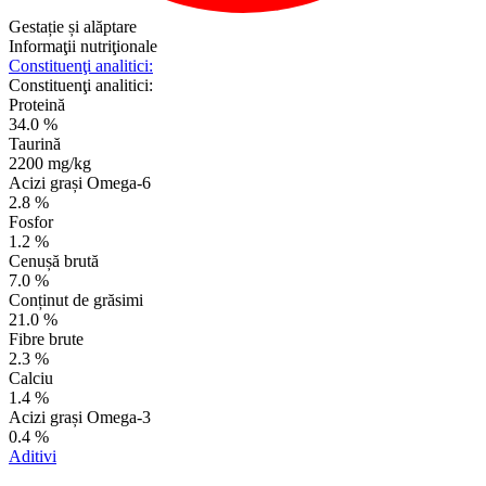
Gestație și alăptare
Informaţii nutriţionale
Constituenţi analitici:
Constituenţi analitici:
Proteină
34.0 %
Taurină
2200 mg/kg
Acizi grași Omega-6
2.8 %
Fosfor
1.2 %
Cenușă brută
7.0 %
Conținut de grăsimi
21.0 %
Fibre brute
2.3 %
Calciu
1.4 %
Acizi grași Omega-3
0.4 %
Aditivi