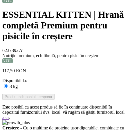
NOU
ESSENTIAL KITTEN | Hrană
completă Premium pentru
pisicile în creștere
62373927c
Nutriție premium, echilibrată, pentru pisici în creștere
NOU
117,50 RON
Disponibil la:
3 kg
Produs indisponibil temporar
Este posibil ca acest produs să fie în continuare disponibil în
depozitul furnizorului dvs. local, vă rugăm să găsiți furnizorul local
aici
.
Creștere
- Cu o mulțime de proteine ​​ușor digerabile, combinate cu