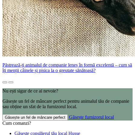
Păstrează-ți animalul de companie leneș în formă excelentă – cum să
îți menții câinele și pisica la o greutate sănătoasă?
Nu ești sigur de ce ai nevoie?
Găsește un fel de mâncare perfect pentru animalul tău de companie
sau obține un sfat de la furnizorul local.
Găsește furnizorul local
Găsește un fel de mâncare perfect
Cum comanzi?
Găsește consilierul tău local Husse