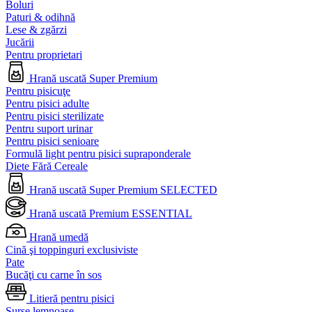
Boluri
Paturi & odihnă
Lese & zgărzi
Jucării
Pentru proprietari
Hrană uscată Super Premium
Pentru pisicuţe
Pentru pisici adulte
Pentru pisici sterilizate
Pentru suport urinar
Pentru pisici senioare
Formulă light pentru pisici supraponderale
Diete Fără Cereale
Hrană uscată Super Premium SELECTED
Hrană uscată Premium ESSENTIAL
Hrană umedă
Cină şi toppinguri exclusiviste
Pate
Bucăţi cu carne în sos
Litieră pentru pisici
Surse lemnoase