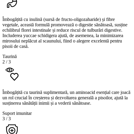
Îmbogățită cu inulină (sursă de fructo-oligozaharide) și fibre
vegetale, această formulă promovează o digestie sănătoasă, susține
echilibrul florei intestinale și reduce riscul de tulburări digestive.
Includerea yuccae schidigera ajută, de asemenea, la minimizarea
mirosului neplăcut al scaunului, fiind o alegere excelentă pentru
pisoii de casă.
Taurină
2
/
3
Îmbogățită cu taurină suplimentară, un aminoacid esențial care joacă
un rol crucial în creșterea și dezvoltarea generală a pisoilor, ajută la
susținerea sănătății inimii și a vederii sănătoase.
Suport imunitar
3
/
3