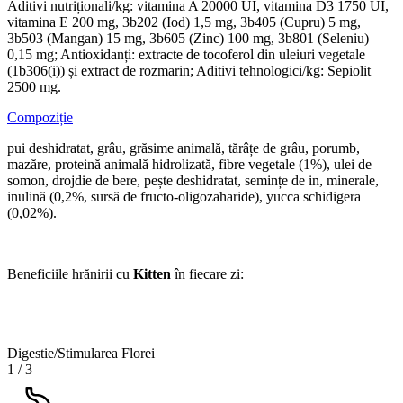
Aditivi nutriționali/kg: vitamina A 20000 UI, vitamina D3 1750 UI,
vitamina E 200 mg, 3b202 (Iod) 1,5 mg, 3b405 (Cupru) 5 mg,
3b503 (Mangan) 15 mg, 3b605 (Zinc) 100 mg, 3b801 (Seleniu)
0,15 mg; Antioxidanți: extracte de tocoferol din uleiuri vegetale
(1b306(i)) și extract de rozmarin; Aditivi tehnologici/kg: Sepiolit
2500 mg.
Compoziție
pui deshidratat, grâu, grăsime animală, tărâțe de grâu, porumb,
mazăre, proteină animală hidrolizată, fibre vegetale (1%), ulei de
somon, drojdie de bere, pește deshidratat, semințe de in, minerale,
inulină (0,2%, sursă de fructo-oligozaharide), yucca schidigera
(0,02%).
Beneficiile hrănirii cu
Kitten
în fiecare zi:
Digestie/Stimularea Florei
1
/
3