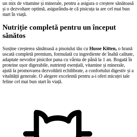
un mix de vitamine și minerale, pentru a asigura o creștere sănătoasă
și o dezvoltare optimă, asigurându-te că pisicuța ta are cel mai bun
start în viață.
Nutriție completă pentru un început
sănătos
Susține creșterea sănătoasă a pisoiului tău cu
Husse Kitten,
o hrană
uscată completă premium, formulată cu ingrediente de înaltă calitate,
adaptate nevoilor pisicilor pana cu vârsta de până la 1 an. Bogată în
proteine ​​ușor digerabile, nutrienți esențiali, vitamine și minerale,
ajută la promovarea dezvoltării echilibrate, a confortului digestiv și a
vitalității generale. O alegere excelentă pentru a-i oferi micuței tale
feline cel mai bun start în viață.