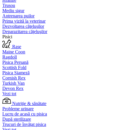
Hrănire
Trusou
Mediu sigur
Antrenarea puilor
Prima vizită la veterinar
Dezvoltarea căţeluşilor
Deparazitarea căţeluşilor
Pisici
Rase
Maine Coon
Ragdoll
Pisica Persană
Scottish Fold
Pisica Siameză
Cornish Rex
Turkish Van
Devon Rex
Vezi tot
Nutriţie & sănătate
Probleme urinare
Lucru de acasă cu pisica
După sterilizare
Trucuri de învăţat pisica
Vezi tot