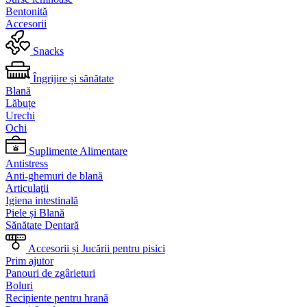
Bentonită
Accesorii
Snacks
Îngrijire și sănătate
Blană
Lăbuțe
Urechi
Ochi
Suplimente Alimentare
Antistress
Anti-ghemuri de blană
Articulaţii
Igiena intestinală
Piele și Blană
Sănătate Dentară
Accesorii și Jucării pentru pisici
Prim ajutor
Panouri de zgârieturi
Boluri
Recipiente pentru hrană